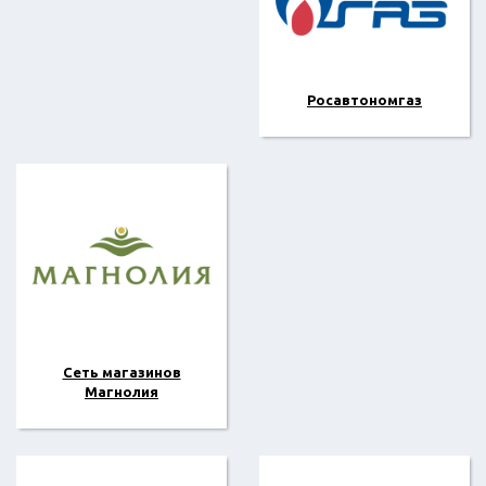
Росавтономгаз
Сеть магазинов
Магнолия