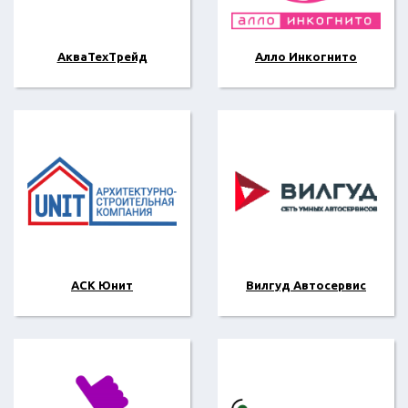
АкваТехТрейд
Алло Инкогнито
АСК Юнит
Вилгуд Автосервис