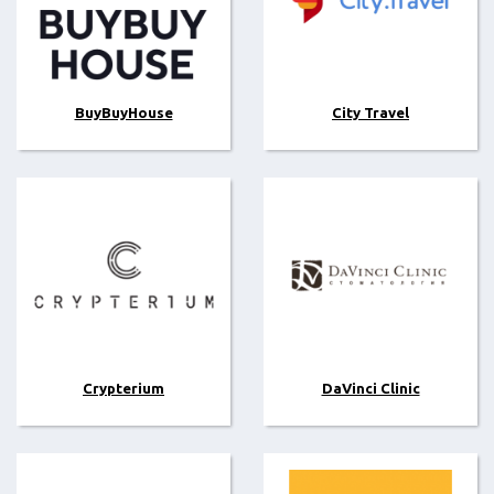
BuyBuyHouse
City Travel
Crypterium
DaVinci Clinic