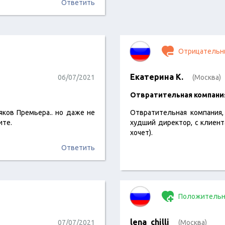
Ответить
Отрицательн
Екатерина К.
06/07/2021
(Москва)
Отвратительная компан
сяков Премьера.. но даже не
Отвратительная компания,
ите.
худший директор, с клиент
хочет).
Ответить
Положительн
lena_chilli
07/07/2021
(Москва)