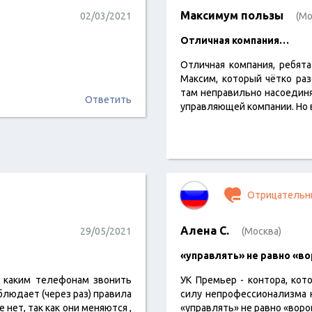
Максимум пользы
02/03/2021
(Мо
Отличная компания…
Отличная компания, ребят
Максим, который чётко раз
там неправильно насоединя
Ответить
управляющей компании. Но 
Отрицательн
Алена С.
29/05/2021
(Москва)
«управлять» не равно «в
о каким телефонам звонить
УК Премьер - контора, кот
блюдает (через раз) правила
силу непрофессионализма 
 нет, так как они меняются ,
«управлять» не равно «воро