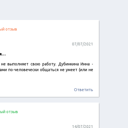
ый отзыв
07/07/2021
ия…
 не выполняет свою работу. Дубинкина Инна -
читать отзыв
ами по-человечески общаться не умеет (или не
Ответить
ый отзыв
14/07/2021