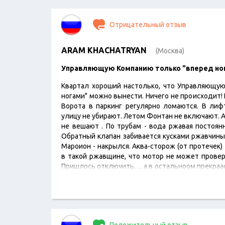
Отрицательный отзыв
ARAM KHACHATRYAN
(Москва)
Управляющую Компанию только "вперед н
Квартал хороший настолько, что Управляющу
ногами" можно вынести. Ничего не происходит! 
Ворота в паркинг регулярно ломаются. В лиф
улицу не убирают. Летом Фонтан не включают. А
не вешают . По трубам - вода ржавая постоянн
Обратный клапан забивается кусками ржавчины
Мароион - накрылся. Аква-сторож (от протечек) 
в такой ржавщине, что мотор не может проверн
Пришлось отключить. ... а в остальноом прекраа
всее…