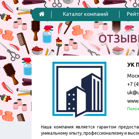
Каталог компаний
Рейт
ОТЗЫВ
УК 
Моск
+7 (4
uk@u
www.
Полож
Наша компания является гарантом предоста
уникальному опыту, профессионализму и высо