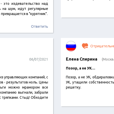
 - это издевательство над
 на шум, идут регулярные
 превращается в "курятник".
Ответить
Отрицательн
Елена Спирина
06/07/2021
(Москв
Позор, а не УК…
 из управляющих компаний, с
Позор, а не УК, обдираловк
в - результатов ноль. Цены
УК, утащили собственност
еньги можно мрамором все
решетку.
 компанию выгнали, забрали
 с тряпками. Стыд! Обходите