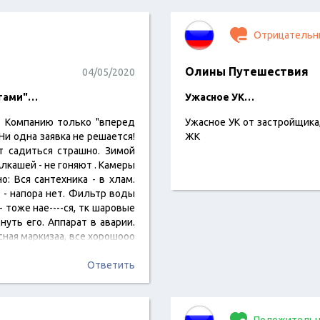
Отрицательн
Олины Путешествия
04/05/2020
огами"…
Ужасное УК…
ю Компанию только "вперед
Ужасное УК от застройщика
Ни одна заявка не решается!
ЖК
т садиться страшно. Зимой
лкашей - не гоняют . Камеры
о: Вся сантехника - в хлам.
 - напора нет. Фильтр воды
- тоже нае----ся, тк шаровые
уть его. Аппарат в аварии.
сная маркизаа, все хорошооо
Ответить