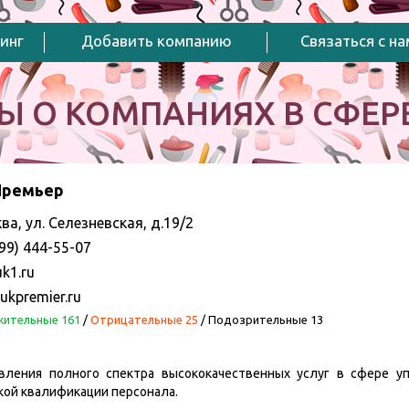
инг
Добавить компанию
Связаться с н
Ы О КОМПАНИЯХ В СФЕРЕ
Премьер
ва, ул. Селезневская, д.19/2
99) 444-55-07
k1.ru
ukpremier.ru
ительные 161
/
Отрицательные 25
/
Подозрительные 13
вления полного спектра высококачественных услуг в сфере 
кой квалификации персонала.