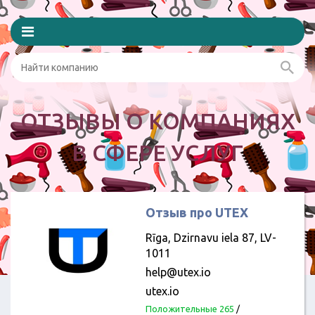
ОТЗЫВЫ О КОМПАНИЯХ
В СФЕРЕ УСЛУГ
Отзыв про UTEX
Rīga, Dzirnavu iela 87, LV-
1011
help@utex.io
utex.io
Положительные 265
/