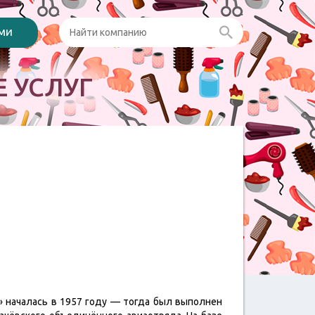
ами
 УСЛУГ
» началась в 1957 году — тогда был выполнен