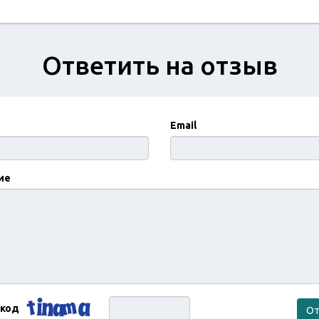
Ответить на отзыв
Email
ие
 код
От