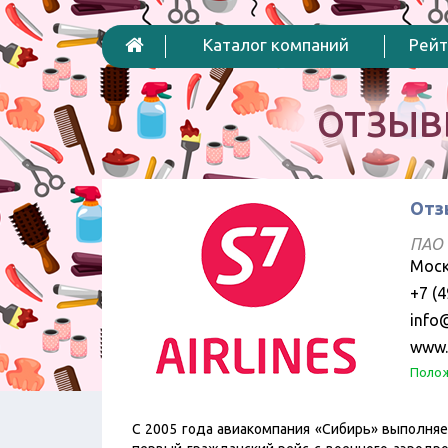
Каталог компаний
Рейт
ОТЗЫВ
Отз
ПАО 
Моск
+7 (4
info
www.
Полож
С 2005 года авиакомпания «Сибирь» выполняе