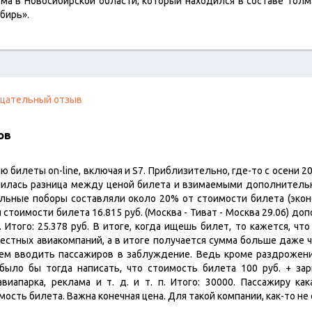
ма в Новосибирской области, который находился в составе Толм
бирь».
цательный отзыв
ов
ю билеты on-line, включая и S7. Приблизительно, где-то с осени 20
чилась разница между ценой билета и взимаемыми дополнитель
ьные поборы составляли около 20% от стоимости билета (эконом
ри стоимости билета 16.815 руб. (Москва - Тиват - Москва 29.06) д
. Итого: 25.378 руб. В итоге, когда ищешь билет, то кажется, чт
честных авиакомпаний, а в итоге получается сумма больше даже ч
чем вводить пассажиров в заблуждение. Ведь кроме раздрожени
было бы тогда написать, что стоимость билета 100 руб. + зар
виапарка, реклама и т. д. и т. п. Итого: 30000. Пассажиру как
ость билета. Важна конечная цена. Для такой компании, как-то не