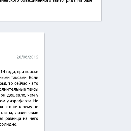
ачёвского объединённого авиаотряда. На базе
20/06/2015
14 года, при поиске
ными таксами. Если
), то сейчас - это
ополнительные таксы
о он дешевле, чем у
ем у аэрофлота. Не
я это ни к чему не
платы, лизинговые
ая разница из чего
 солидно.