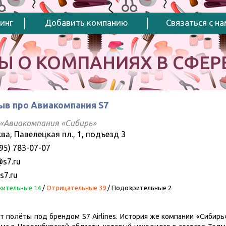
инг
Добавить компанию
Связаться с н
Ы О КОМПАНИЯХ В СФЕРЕ
ыв про Авиакомпания S7
«Авиакомпания «Сибирь»
ва, Павелецкая пл., 1, подъезд 3
95) 783-07-07
@s7.ru
s7.ru
ительные 14
/
Отрицательные 39
/
Подозрительные 2
т полёты под брендом S7 Airlines. История же компании «Сибирь