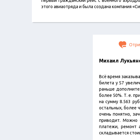
первый гражданский рейс с военного аэродро
этого авиаотряда и была создана компания «Си
Отри
Михаил Лукьян
Всё время заказыва
билета у S7 увели
раньше дополнител
более 50%. Т. е. п
на сумму 8.563 руб
остальных, более 
очень понятно, за
приводит. Можно 
платежи, ремонт а
складывается стоим