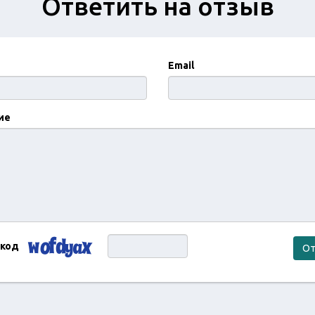
Ответить на отзыв
Email
ие
 код
От