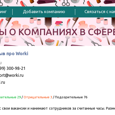
инг
Добавить компанию
Связаться с н
Ы О КОМПАНИЯХ В СФЕРЕ
ыв про Worki
и
99) 300-98-21
ort@worki.ru
.ru
ительные 29
/
Отрицательные 3
/
Подозрительные 76
с свои вакансии и нанимают сотрудников за считанные часы. Раз