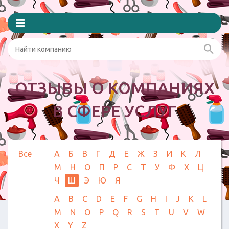
ОТЗЫВЫ О КОМПАНИЯХ
В СФЕРЕ УСЛУГ
Все
А
Б
В
Г
Д
Е
Ж
З
И
К
Л
М
Н
О
П
Р
С
Т
У
Ф
Х
Ц
Ч
Ш
Э
Ю
Я
A
B
C
D
E
F
G
H
I
J
K
L
M
N
O
P
Q
R
S
T
U
V
W
X
Y
Z