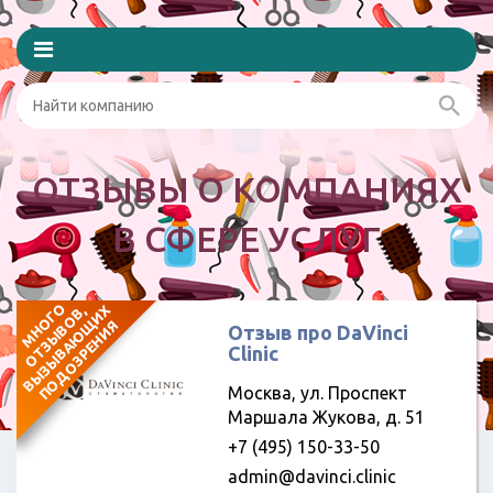
ОТЗЫВЫ О КОМПАНИЯХ
В СФЕРЕ УСЛУГ
М
Н
О
Г
О
О
Т
З
Ы
В
О
В
В
Ы
З
Ы
В
А
Ю
И
Х
П
О
Д
О
З
Р
Е
Н
И
,
Щ
Я
Отзыв про DaVinci
Clinic
Москва, ул. Проспект
Маршала Жукова, д. 51
+7 (495) 150-33-50
admin@davinci.clinic