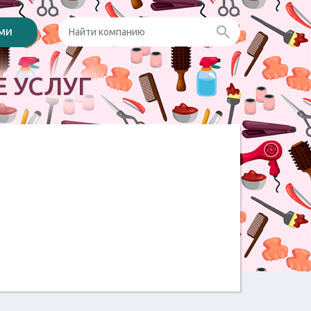
ами
 УСЛУГ