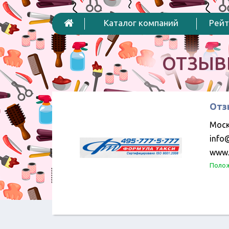
Каталог компаний
Рейт
ОТЗЫВ
Отз
Моск
info@
www.
Полож