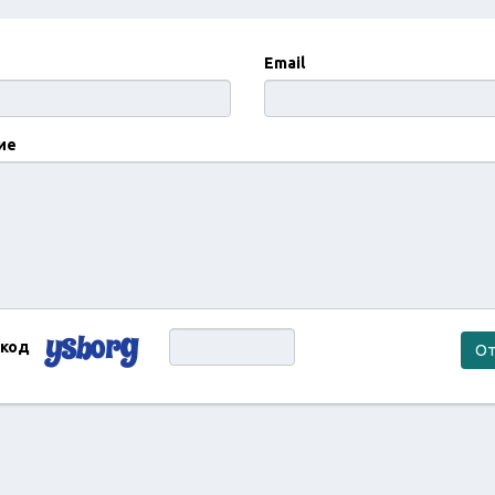
Email
ие
 код
От