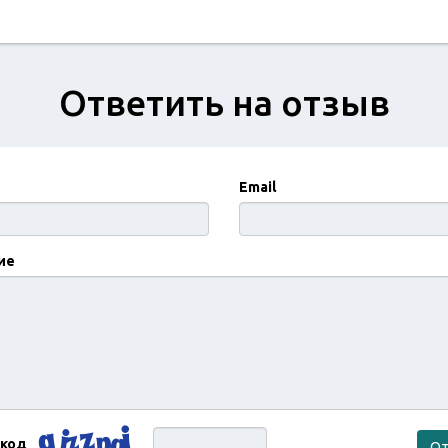
Ответить на отзыв
Email
ие
 код
От