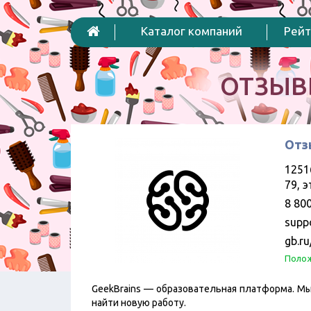
Каталог компаний
Рейт
ОТЗЫВ
Отз
1251
79, 
8 80
supp
gb.ru
Полож
GeekBrains — образовательная платформа. М
найти новую работу.