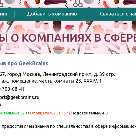
инг
Добавить компанию
Связаться с н
Ы О КОМПАНИЯХ В СФЕРЕ
ыв про GeekBrains
67, город Москва, Ленинградский пр-кт, д. 39 стр.
этаж, помещение, часть комнаты 23, XXXIV, 1
0 700-68-41
ort@geekbrains.ru
/
ительные 528
/
Отрицательные 157
/
Подозрительные 0
ы предоставляем знания по специальностям в сфере информацио