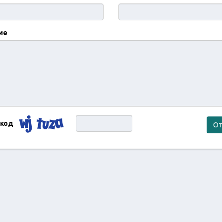
ие
 код
От