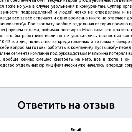
быть обеспечен за счет текучки кадров (люди увольняются целым
я тоже но уже в случае увольнения к конкурентам. Суппер орг
язанности подразделений и людей четко не определены и на
когда все за все отвечают и одно временно никто не отвечает д
»виноватого\». Про зарплату вообще отдельная история премию п
нег) причем годами, любимая поговорка Малыхина: что платить
ко что бы работники выли но не увольнялись полностью воп
10-12 юр лиц полностью за кредитованных и готовых к банкрот
 себе вопрос вы готовы работать в компании\» пустышке\» пере
 плане сегмента компания под руководством Малыхина потеряла в
, вообще сейчас смешно смотреть на него, все в жопе а он
родство отдельных юр лиц фактически уже началось, впереди сок
.
Ответить на отзыв
Email