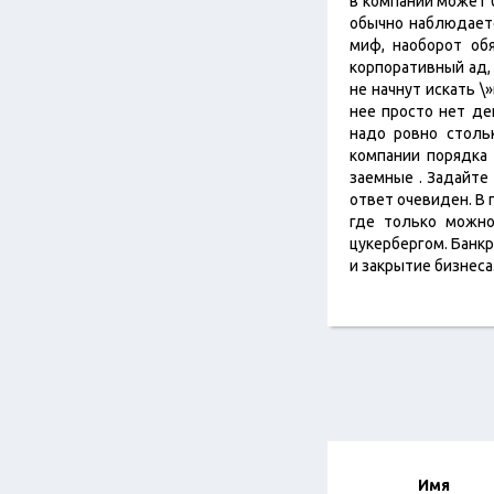
в компании может 
обычно наблюдаетс
миф, наоборот об
корпоративный ад, 
не начнут искать \
нее просто нет де
надо ровно столь
компании порядка 
заемные . Задайте
ответ очевиден. В
где только можно
цукербергом. Банк
и закрытие бизнеса
Имя