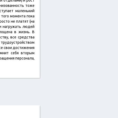
и отделами) и рост
анизованность тоже
ступает маленький
о того момента пока
росто не платят (на
 и нагружать людей
лощена в жизнь. В
ству, все средства
д трудоустройством
се свои достижения
 мнит себя вторым
ращения персонала,