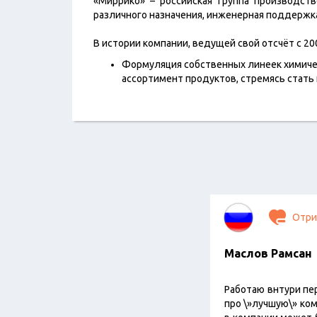
«Миррико» – российская группа производст
различного назначения, инженерная поддержка
В истории компании, ведущей свой отсчёт с 20
Формуляция собственных линеек химичес
ассортимент продуктов, стремясь стать
Отри
Маслов Рамсан
Работаю внтури пе
про \»лучшую\» ком