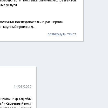
изводство и поставка химических реагентов
ные услуги.
 компания последовательно расширяла
ён крупный производ
...
развернуть текст
14/05/2020
тников пиар службы
т.\» Карьерный рост