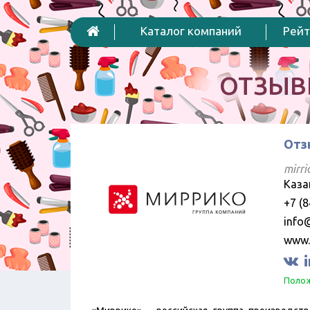
Каталог компаний
Рейт
ОТЗЫВ
Отз
mirri
Каза
+7 (8
info@
www.
Полож