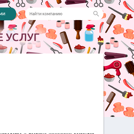
ами
 УСЛУГ