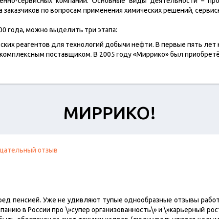
венно-сервисных компаний. Основные виды деятельности – про
 заказчиков по вопросам применения химических решений, сервис
00 года, можно выделить три этапа:
ких реагентов для технологий добычи нефти. В первые пять лет
 комплексным поставщиком. В 2005 году «Миррико» был приобрет
МИРРИКО!
цательный отзыв
ред пенсией. Уже не удивляют тупые однообразные отзывы рабо
панию в России про \»супер организованность\» и \»карьерный рос