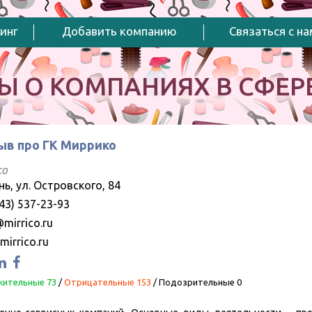
инг
Добавить компанию
Связаться с н
Ы О КОМПАНИЯХ В СФЕРЕ
ыв про ГК Миррико
co
нь, ул. Островского, 84
43) 537-23-93
mirrico.ru
mirrico.ru
ительные 73
/
Отрицательные 153
/
Подозрительные 0