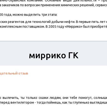
венно-сервисных компаний. Основные виды деятельности – про
 заказчиков по вопросам применения химических решений, сервис
00 года, можно выделить три этапа:
ких реагентов для технологий добычи нефти. В первые пять лет
 комплексным поставщиком. В 2005 году «Миррико» был приобрет
миррико ГК
цательный отзыв
 вылечить, ты только скажи людям, они тебе помогут, солныш
еред вентилятором - тогда поймешь, как ты глупенько выглядишь