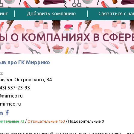
инг
Добавить компанию
Связаться с н
Ы О КОМПАНИЯХ В СФЕРЕ
ыв про ГК Миррико
co
нь, ул. Островского, 84
43) 537-23-93
mirrico.ru
mirrico.ru
ительные 73
/
Отрицательные 153
/
Подозрительные 0