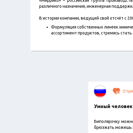
«Миррико» – российская группа производст
различного назначения, инженерная поддержка
В истории компании, ведущей свой отсчёт с 20
Формуляция собственных линеек химичес
ассортимент продуктов, стремясь стать
Отри
Умный человек
Биполярочку можно
брюзжать можешь п