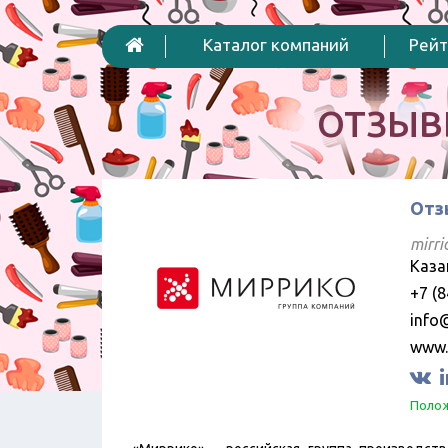
Каталог компаний
Рейт
ОТЗЫВ
Отз
mirri
Каза
+7 (8
info@
www.
Полож