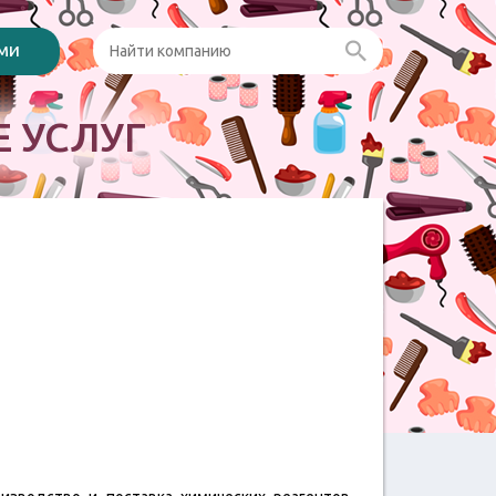
ами
 УСЛУГ