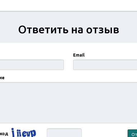
Ответить на отзыв
Email
ие
 код
От