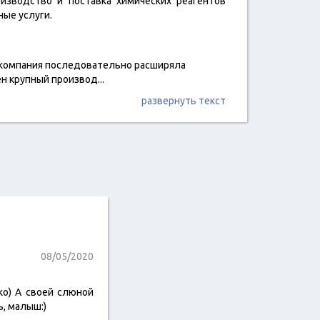
изводство и поставка химических реагентов
ные услуги.
 компания последовательно расширяла
ён крупный производ
...
развернуть текст
08/05/2020
ко) А своей слюной
, малыш:)