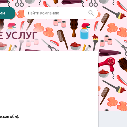
ами
 УСЛУГ
ская обл).