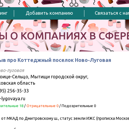
инг
Добавить компанию
Связаться с н
Ы О КОМПАНИЯХ В СФЕРЕ
ыв про Коттеджный поселок Ново-Луговая
ово-луговая
роице-Сельцо, Мытищи городской округ,
овская область
95) 256-35-33
-lygovaya.ru
ительные 18
/
Отрицательные 0
/
Подозрительные 0
 от МКАД по Дмитровскому ш., статус земли ИЖС (прописка Москов