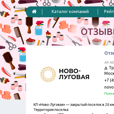
Каталог компаний
Рейт
ОТЗЫВ
Отз
кп н
д. Т
Моск
+7 (4
novo
Полож
КП «Ново-Луговая» — закрытый поселок в 20 км
Территория поселка: