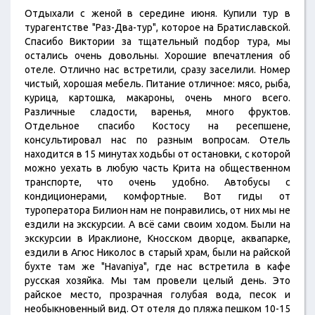
Отдыхали с женой в середине июня. Купили тур в
турагентстве "Раз-Два-тур", которое на Братиславской.
Спасибо Виктории за тщательный подбор тура, мы
остались очень довольны. Хорошие впечатления об
отеле. Отлично нас встретили, сразу заселили. Номер
чистый, хорошая мебель. Питание отличное: мясо, рыба,
курица, картошка, макароны, очень много всего.
Различные сладости, варенья, много фруктов.
Отдельное спасибо Костосу на ресепшене,
консультировал нас по разным вопросам. Отель
находится в 15 минутах ходьбы от остановки, с которой
можно уехать в любую часть Крита на общественном
транспорте, что очень удобно. Автобусы с
кондиционерами, комфортные. Вот гиды от
туроператора Билион нам не понравились, от них мы не
ездили на экскурсии. А всё сами своим ходом. Были на
экскурсии в Ираклионе, Кносском дворце, аквапарке,
ездили в Агюc Николос в старый храм, были на райской
бухте там же "Havaniya", где нас встретила в кафе
русская хозяйка. Мы там провели целый день. Это
райское место, прозрачная голубая вода, песок и
необыкновенный вид. От отеля до пляжа пешком 10-15