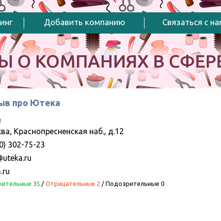
инг
Добавить компанию
Связаться с н
Ы О КОМПАНИЯХ В СФЕРЕ
ыв про Ютека
a
ва, Краснопресненская наб., д.12
0) 302-75-23
@uteka.ru
.ru
ительные 35
/
Отрицательные 2
/
Подозрительные 0