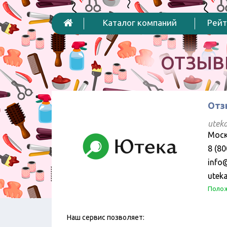
Каталог компаний
Рейт
ОТЗЫВ
Отз
utek
Моск
8 (80
info
uteka
Полож
Наш сервис позволяет: