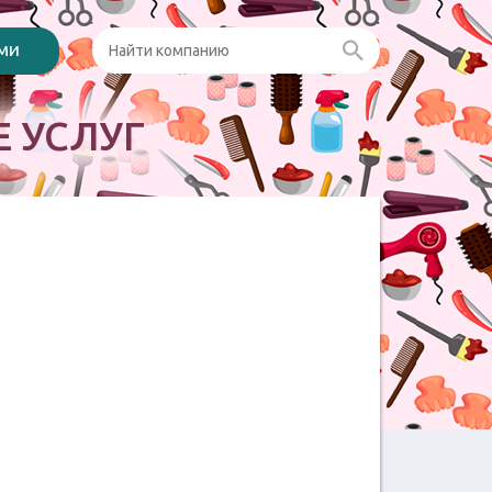
ами
 УСЛУГ