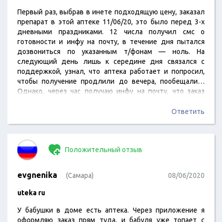
Первый раз, выбрав в инете подходящую цену, заказал
препарат в этой аптеке 11/06/20, это было перед 3-х
дневными праздниками. 12 числа получил смс о
готовности и инфу на почту, в течение дня пытался
дозвониться по указанным т/фонам — ноль. На
следующий день лишь к середине дня связался с
поддержкой, узнал, что аптека работает и попросил,
чтобы получение продлили до вечера, пообещали…
Однако, через час получаю инфу на почту, что заказ
отменён, попробовал перезаказать, но тут же цена на
этот препарат увеличилась на сотню… Короче, понял,
Ответить
что нарвался на очередных рашн/неумёх и простых
жлобов… Ни кому не советую связываться, им ещё…
Положительный отзыв
evgnenika
(Самара)
08/06/2020
uteka ru
У бабушки в доме есть аптека. Через приложение я
оформляю заказ прям туда, и бабуля уже топает с