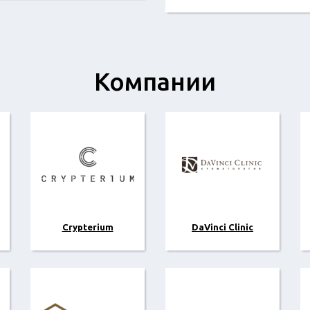
Компании
Crypterium
DaVinci Clinic