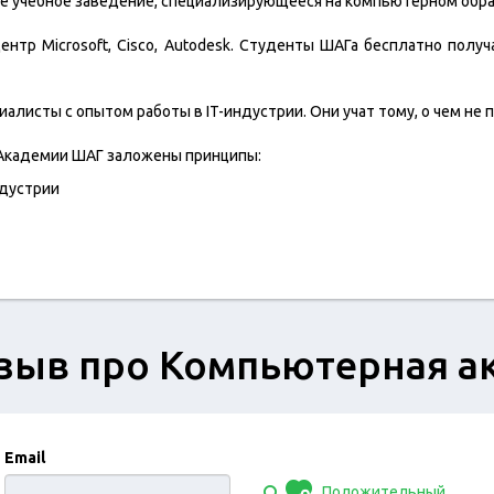
 учебное заведение, специализирующееся на компьютерном обра
ентр Microsoft, Cisco, Autodesk. Студенты ШАГа бесплатно пол
листы с опытом работы в IT-индустрии. Они учат тому, о чем не п
 Академии ШАГ заложены принципы:
ндустрии
зыв про Компьютерная 
Email
Положительный