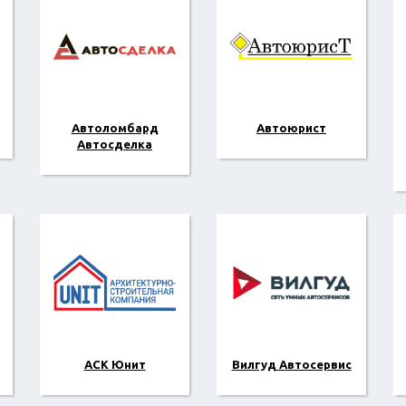
Автоломбард
Автоюрист
Автосделка
АСК Юнит
Вилгуд Автосервис