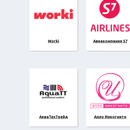
Worki
Авиакомпания S7
АкваТехТрейд
Алло Инкогнито