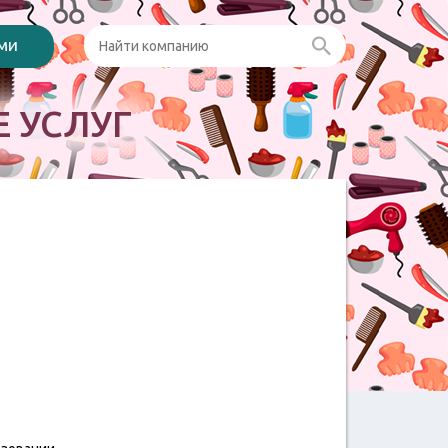
ами
 УСЛУГ