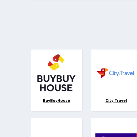
BuyBuyHouse
City Travel