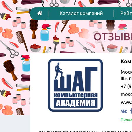
Каталог компаний
Рейт
ОТЗЫВ
Ком
Моск
III»,
+7 (9
mosc
www.
Полож