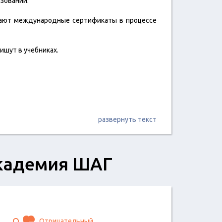
зовании.
учают международные сертификаты в процессе
ишут в учебниках.
развернуть текст
академия ШАГ
Отрицательный