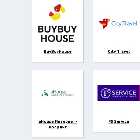
BuyBuyHouse
City Travel
eHouse Интернет-
F5 Service
Холдинг