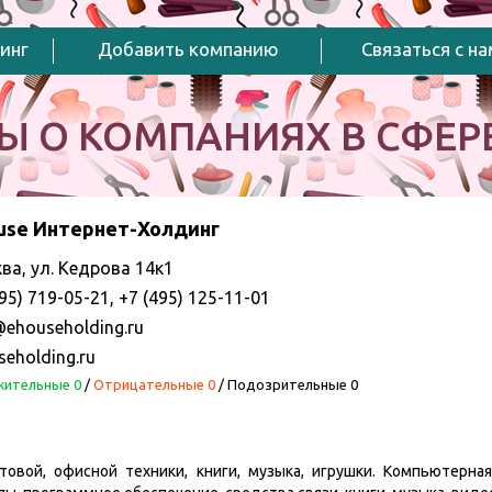
инг
Добавить компанию
Связаться с н
Ы О КОМПАНИЯХ В СФЕРЕ
use Интернет-Холдинг
ва, ул. Кедрова 14к1
95) 719-05-21, +7 (495) 125-11-01
@ehouseholding.ru
seholding.ru
ительные 0
/
Отрицательные 0
/
Подозрительные 0
овой, офисной техники, книги, музыка, игрушки. Компьютерная