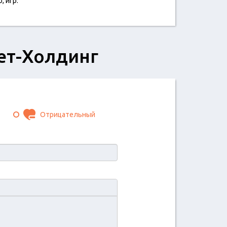
, игр.
ет-Холдинг
Отрицательный