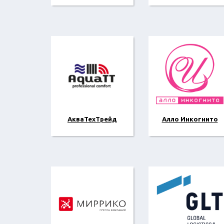
АкваТехТрейд
Алло Инкогнито