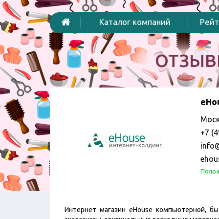
Каталог компаний
Рейт
ОТЗЫВ
eHo
Моск
+7 (4
info
ehou
Полож
Интернет магазин eHouse компьютерной, быт