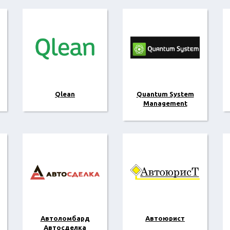
Qlean
Quantum System
Management
Автоломбард
Автоюрист
Автосделка