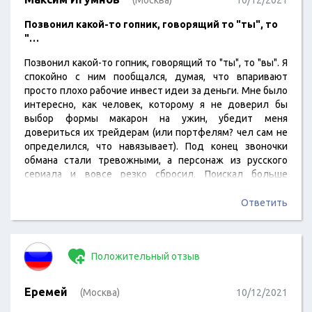
(Москва)
10/12/2021
Позвонил какой-то гопник, говорящий то "ты", то
"…
Позвонил какой-то гопник, говорящий то "ты", то "вы". Я
спокойно с ним пообщался, думая, что впаривают
просто плохо рабочие инвест идеи за деньги. Мне было
интересно, как человек, которому я не доверил бы
выбор формы макарон на ужин, убедит меня
довериться их трейдерам (или портфелям? чел сам не
определился, что навязывает). Под конец звоночки
обмана стали тревожными, а персонаж из русского
сериала и вовсе резко сбросил. Поискал больше
информации о них - расстроился, что был с ним вежлив,
ведь это даже не продажа плохих продуктов на
Ответить
фондовом рынке, а полное жульё, которое работает без
всех лицензий через никому неизвестного брокера…
Положительный отзыв
Еремей
(Москва)
10/12/2021