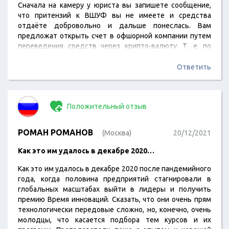
Сначала на камеру у юриста вы запишете сообщение,
что притензий к ВШУФ вы не имеете и средства
отдаёте добровольно и дальше понеслась. Вам
предложат открыть счет в офшорной компании путем
переведения средств через крипто-валюту. Т. е. по
транзакции вы покупаете крипту и след теряется,
средства вы переведёте им на счет на Сельшейские
Ответить
острова. Далее не важно во что вы будете верить, в
графики или некую програмку на вашем телефоне, или
страховку, которой…
Положительный отзыв
РОМАН РОМАНОВ
(Москва)
20/12/2021
Как это им удалось в декабре 2020…
Как это им удалось в декабре 2020 после пандемийного
года, когда половина предприятий стагнировали в
глобальных масштабах выйти в лидеры и получить
премию Время инноваций. Сказать, что они очень прям
технологически передовые сложно, но, конечно, очень
молодцы, что касается подбора тем курсов и их