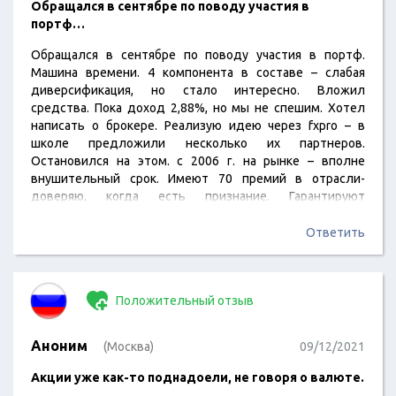
Обращался в сентябре по поводу участия в
портф…
Обращался в сентябре по поводу участия в портф.
Машина времени. 4 компонента в составе – слабая
диверсификация, но стало интересно. Вложил
средства. Пока доход 2,88%, но мы не спешим. Хотел
написать о брокере. Реализую идею через fxpro – в
школе предложили несколько их партнеров.
Остановился на этом. с 2006 г. на рынке – вполне
внушительный срок. Имеют 70 премий в отрасли-
доверяю, когда есть признание. Гарантируют
безопасность депозита- есть страховка в
компенсац.фонде. И нравится, что их предлжение не
Ответить
ограничено в зависимости от суммы вклада или счета…
Ну, есть вип услуги, но остальные опции в
максим.объеме доступны всем, а начинать здесь
Положительный отзыв
можно…
Аноним
(Москва)
09/12/2021
Акции уже как-то поднадоели, не говоря о валюте.
…