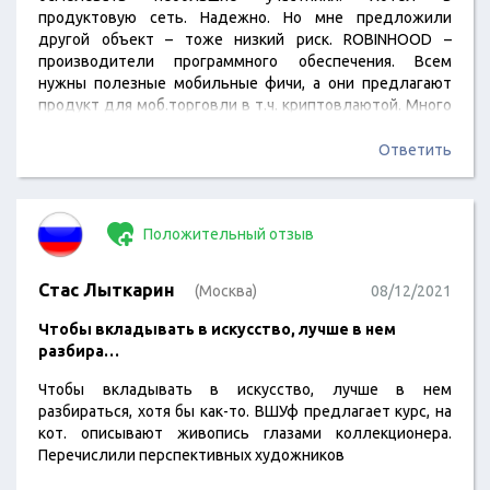
продуктовую сеть. Надежно. Но мне предложили
другой объект – тоже низкий риск. ROBINHOOD –
производители программного обеспечения. Всем
нужны полезные мобильные фичи, а они предлагают
продукт для моб.торговли в т.ч. криптовлаютой. Много
преимуществ. По типу: миним.комиссии или их
отсутствие по некоторым позициям. Есть базовый и
Ответить
расширенный функционал последний по подписке, т.е.
инвестор может выбирать и управлять своими
расходами.
Положительный отзыв
Стас Лыткарин
(Москва)
08/12/2021
Чтобы вкладывать в искусство, лучше в нем
разбира…
Чтобы вкладывать в искусство, лучше в нем
разбираться, хотя бы как-то. ВШУф предлагает курс, на
кот. описывают живопись глазами коллекционера.
Перечислили перспективных художников