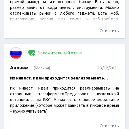
прямой выход на все основные биржи. Есть плечо,
размер завис от вида инвест. инструмента. Можно
отслеживать рынок с любого гаджета. Есть моб.
приложение, версия для компа и вэб-трейдер.
Открытые, понятные.Связь круглосуточная любым
доступным способом. Оч.интуитивный интерфейс
Ответить
сайта. Я с ними форевер и не только по идеям школы.
Положительный отзыв
Аноним
(Москва)
13/12/2021
Их инвест. идеи приходится реализовывать…
Их инвест. идеи приходится реализовывать на
сторонных платформатх.Предлагают несколько.Я
остановился на БКС. У них есть хорошее мобильное
приложение (которое может зависать в пиковое время
– нужно учитывать).
Ответить