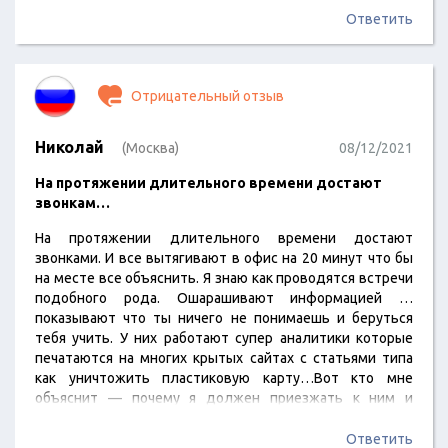
Ответить
Отрицательный отзыв
Николай
(Москва)
08/12/2021
На протяжении длительного времени достают
звонкам…
На протяжении длительного времени достают
звонками. И все вытягивают в офис на 20 минут что бы
на месте все объяснить. Я знаю как проводятся встречи
подобного рода. Ошарашивают информацией …
показывают что ты ничего не понимаешь и беруться
тебя учить. У них работают супер аналитики которые
печатаются на многих крытых сайтах с статьями типа
как уничтожить пластиковую карту…Вот кто мне
объяснит — почему я должен приезжать к ним и
слушать бред? Если им надо — пусть приезжают ко
мне… М почему я должен доверять деньги
Ответить