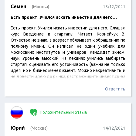
Семен
(Москва)
15/12/2021
Есть проект. Учился искать инвестии для него…
Есть проект. Учился искать инвестии для него. Слушал
курс Введение в стартапы. Читает Корнейчук В.
Отчество не знаю, а возраст обязывает к обращению по
полному имени. Он написал не один учебник для
москосвких институтов и универов. Кандидат экном.
наук. Уровень высокий. На лекциях учились выбирать
стартап, оценивать его устойчивость (важна не только
идея, но и бизнес менеджмент. Можно накреативить и
не довести идею до рынка, растранжирить инвест.ср-ва
и т.д.). Говорили о юр.аспектах и гос.поддержке. У нс же
есть Федеральный Фонд развития инноваций – я
Ответить
например не знал. Можно обращаться за содействием…
Положительный отзыв
Юрий
(Москва)
14/12/2021