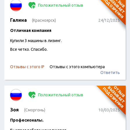
О
Т
З
Ы
В
В
Ы
З
Ы
В
А
Е
Т
О
Д
О
З
Р
Е
Н
И
П
Я
Положительный отзыв
Галина
(Красноярск)
24/12/2025
Отличная компания
Купили 3 машины в лизинг.
Все четко. Спасибо.
Отзывы с этого IP
Отзывы с этого компьютера
Ответить
О
Т
З
Ы
В
В
Ы
З
Ы
В
А
Е
Т
О
Д
О
З
Р
Е
Н
И
П
Я
Положительный отзыв
Зоя
(Сморгонь)
10/03/2025
Професионалы.