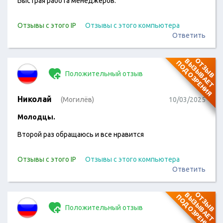
Быстрая работа менеджеров.
Отзывы с этого IP
Отзывы с этого компьютера
Ответить
О
Т
З
Ы
В
В
Ы
З
Ы
В
А
Е
Т
О
Д
О
З
Р
Е
Н
И
П
Я
Положительный отзыв
Николай
(Могилёв)
10/03/2025
Молодцы.
Второй раз обращаюсь и все нравится
Отзывы с этого IP
Отзывы с этого компьютера
Ответить
О
Т
З
Ы
В
В
Ы
З
Ы
В
А
Е
Т
О
Д
О
З
Р
Е
Н
И
П
Я
Положительный отзыв