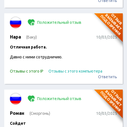
Ответить
О
Т
З
Ы
В
В
Ы
З
Ы
В
А
Е
Т
О
Д
О
З
Р
Е
Н
И
П
Я
Положительный отзыв
Нара
(Баку)
10/03/2025
Отличная работа.
Давно с ними сотрудничию.
Отзывы с этого IP
Отзывы с этого компьютера
Ответить
О
Т
З
Ы
В
В
Ы
З
Ы
В
А
Е
Т
О
Д
О
З
Р
Е
Н
И
П
Я
Положительный отзыв
Роман
(Сморгонь)
10/03/2025
Сойдет