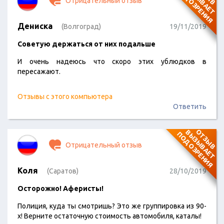
П
Я
Отрицательный отзыв
Дениска
(Волгоград)
19/11/2019
Советую держаться от них подальше
И очень надеюсь что скоро этих yблюдкoв в
пересажают.
Отзывы с этого компьютера
Ответить
О
Т
З
Ы
В
В
Ы
З
Ы
В
А
Е
Т
О
Д
О
З
Р
Е
Н
И
П
Я
Отрицательный отзыв
Коля
(Саратов)
28/10/2019
Осторожно! Аферисты!
Полиция, куда ты смотришь? Это же группировка из 90-
х! Верните остаточную стоимость автомобиля, каталы!