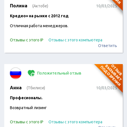
Полина
(Актобе)
10/03/2025
Кредео» на рынке с 2012 год
Отличная работа менеджеров.
Отзывы с этого IP
Отзывы с этого компьютера
Ответить
О
Т
З
Ы
В
В
Ы
З
Ы
В
А
Е
Т
О
Д
О
З
Р
Е
Н
И
П
Я
Положительный отзыв
Анна
(Тбилиси)
10/03/2025
Професионалы.
Возвратный лизинг
Отзывы с этого IP
Отзывы с этого компьютера