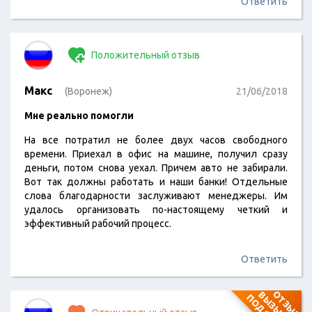
Ответить
Положительный отзыв
Макс
(Воронеж)
21/06/2018
Мне реально помогли
На все потратил не более двух часов свободного
времени. Приехал в офис на машине, получил сразу
деньги, потом снова уехал. Причем авто не забирали.
Вот так должны работать и наши банки! Отдельные
слова благодарности заслуживают менеджеры. Им
удалось организовать по-настоящему четкий и
эффективный рабочий процесс.
Ответить
О
Т
З
Ы
В
В
Ы
З
Ы
В
А
Е
Т
О
Д
О
З
Р
Е
Н
И