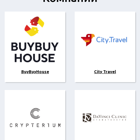
BuyBuyHouse
City Travel