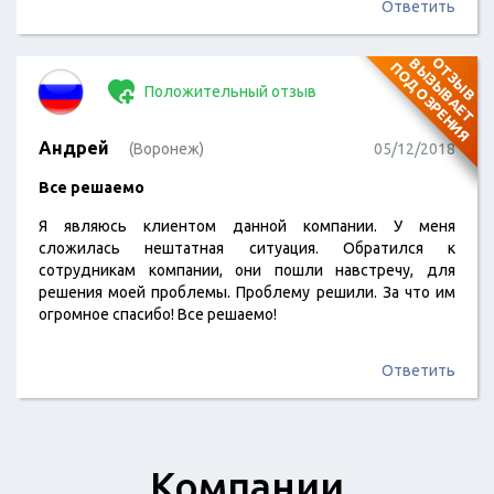
сотрудник этой шаражки, (вплоть до уборщицы), будет
Ответить
к этому стремиться. Будьте осторожны!Не знаю,
сколько они заплатили тем, кто пишет положительные
О
Т
З
Ы
В
В
Ы
З
Ы
В
А
Е
Т
О
Д
О
З
Р
Е
Н
И
П
Я
отзывы, но невооружённым взглядом видно, что…
Положительный отзыв
Андрей
(Воронеж)
05/12/2018
Все решаемо
Я являюсь клиентом данной компании. У меня
сложилась нештатная ситуация. Обратился к
сотрудникам компании, они пошли навстречу, для
решения моей проблемы. Проблему решили. За что им
огромное спасибо! Все решаемо!
Ответить
Компании