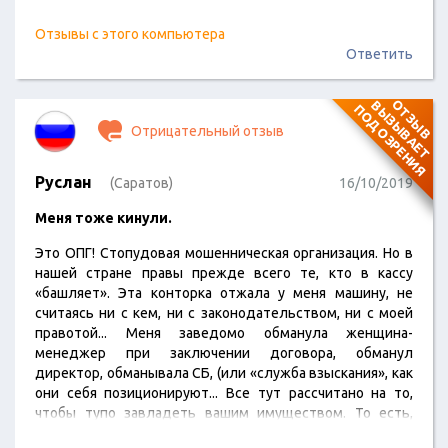
Отзывы с этого компьютера
Ответить
О
Т
З
Ы
В
В
Ы
З
Ы
В
А
Е
Т
О
Д
О
З
Р
Е
Н
И
П
Я
Отрицательный отзыв
Руслан
(Саратов)
16/10/2019
Меня тоже кинули.
Это ОПГ! Стопудовая мошенническая организация. Но в
нашей стране правы прежде всего те, кто в кассу
«башляет». Эта конторка отжала у меня машину, не
считаясь ни с кем, ни с законодательством, ни с моей
правотой... Меня заведомо обманула женщина-
менеджер при заключении договора, обманул
директор, обманывала СБ, (или «служба взыскания», как
они себя позиционируют... Все тут рассчитано на то,
чтобы тупо завладеть вашим имуществом. То есть,
сделать всё, чтобы вам его не вернуть. И каждый