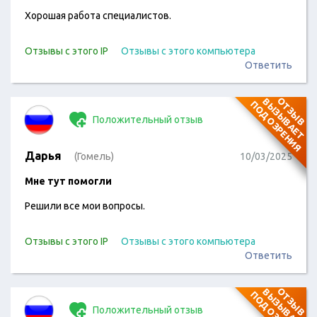
Хорошая работа специалистов.
Отзывы с этого IP
Отзывы с этого компьютера
Ответить
О
Т
З
Ы
В
В
Ы
З
Ы
В
А
Е
Т
О
Д
О
З
Р
Е
Н
И
П
Я
Положительный отзыв
Дарья
(Гомель)
10/03/2025
Мне тут помогли
Решили все мои вопросы.
Отзывы с этого IP
Отзывы с этого компьютера
Ответить
О
Т
З
Ы
В
В
Ы
З
Ы
В
А
Е
Т
О
Д
О
З
Р
Е
Н
И
П
Я
Положительный отзыв