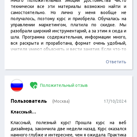
Много положительных эмоций Достоинства Чисто
технически все эти материалы возможно найти и
самостоятельно. Но лично у меня вообще не
получалось, поэтому курс и приобрела. Обучалась на
управлении маркетингом, платила по скидке. Мы
разобрали широкий инструментарий, а за этим я сюда и
шла. Программа содержательная, информации много,
вся раскрыта и проработана, формат очень удобный,
учителя умеют объяснять и вести занятия. Если что-то
не так с заданиями, присылают пометки с ошибками и
рекомендациями. Интересным и полезным был и блок
Ответить
про Excel, разные интервью здесь тоже проводились,
все это пригодилось. Время быстро пролетело, училась
с большим удовольствием. Яркие эмоции и отличное
Положительный отзыв
впечатление, всем…
Пользователь
(Москва)
17/10/2024
Классный…
Классный, полезный курс! Прошла курс на веб
дизайнера, закончила две недели назад. Курс оказался
намного глубже и интереснее, чем я ожидала. Практика