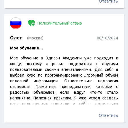
и тоже по одной теме, просто разными словами. В
Ответить
целом курс помогает структурно посмотреть на
маркетинг, понять логику принятия решения
руководством, понять как…
Положительный отзыв
Олег
(Москва)
08/10/2024
Мое обучение…
Мое обучение в Эдисон Академии уже подходит к
концу, поэтому я решил поделиться с другими
пользователями своими впечатлениями. Для себя я
выбрал курс по программированию.Огромный объем
полезной информации. Относительно недорогая
стоимость. Грамотные преподаватели, которые с
радостью объясняют, если вдруг что-то стало
непонятно. Полезная практика. Я уже успел создать
пару полноценных проектов и сейчас доделываю
дипломную работу. Всем советую и рекомендую
академию. Отзыв — это мое искреннее мнение.
Ответить