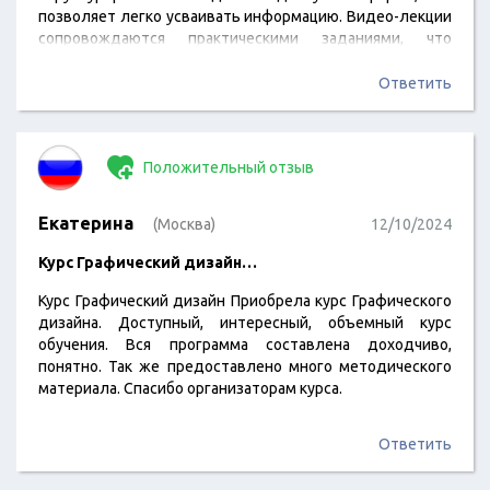
позволяет легко усваивать информацию. Видео-лекции
сопровождаются практическими заданиями, что
помогает закрепить полученные знания на практике.
Особенно понравились проекты, которые дают
Ответить
возможность применить теорию к реальным задачам.
Курс охватывает широкий спектр тем, начиная от основ
статистики и программирования на Python до более
Положительный отзыв
сложных аспектов машинного обучения и анализа
данных. Это создает…
Екатерина
(Москва)
12/10/2024
Курс Графический дизайн…
Курс Графический дизайн Приобрела курс Графического
дизайна. Доступный, интересный, объемный курс
обучения. Вся программа составлена доходчиво,
понятно. Так же предоставлено много методического
материала. Спасибо организаторам курса.
Ответить