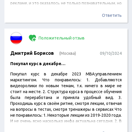
рекламе, и это оказалось не только познавательным, но
и очень продуктивным. Курс прошел серьезно, с
защитой диплома и выдачей официального
Ответить
сертификата.
Положительный отзыв
Дмитрий Борисов
(Москва)
09/10/2024
Покупал курс в декабре…
Покупал курс в декабре 2023 MBA:управлением
маркетингом. Что понравилось: 1. Добавляются
видеоролики по новым темам, т.к. ничего в мире не
стоит на месте. 2. Структура курса в процессе обучения
была переработана и приняла удобный вид. 3.
Проходишь курс в своём ритме, смотря лекции, отвечая
на вопросы в тестах, смотря тренажеры в сервисах Что
не понравилось: 1. Некоторые лекции из 2019-2020 года.
И не очень ясно насколько инфа актуальна сегодня. 2. В
некоторых модулях разные лекторы рассказывали одно