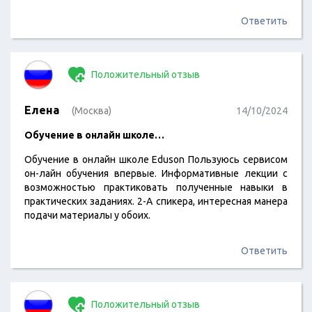
многих это очень удобно. И как мне кажется, самый
главный плюс, это гарантия трудоустройства, которое
Ответить
предлагает Eduson УЖЕ в процессе твоего обучения Так
что, взяв обучение в этой онлайн-школе я ни капли не
пожалел
Положительный отзыв
Елена
(Москва)
14/10/2024
Обучение в онлайн школе…
Обучение в онлайн школе Eduson Пользуюсь сервисом
он-лайн обучения впервые. Информативные лекции с
возможностью практиковать полученные навыки в
практических заданиях. 2-А спикера, интересная манера
подачи материалы у обоих.
Ответить
Положительный отзыв