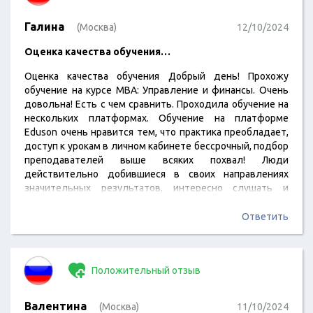
Галина
(Москва)
12/10/2024
Оценка качества обучения…
Оценка качества обучения Добрый день! Прохожу
обучение на курсе MBA: Управление и финансы. Очень
довольна! Есть с чем сравнить. Проходила обучение на
нескольких платформах. Обучение на платформе
Eduson очень нравится тем, что практика преобладает,
доступ к урокам в личном кабинете бессрочный, подбор
преподавателей выше всяких похвал! Люди
действительно добившиеся в своих направлениях
значительных результатов, интересно слушать и
учиться. Дополнительным подтверждением качества
обучения является приобретение мною в подарок
Ответить
близкому родственнику курса «Коммерческий
директор». Он очень доволен! . Искренне рекомендую
обучение на платформе Eduson. А коллективу
Положительный отзыв
дальнейшего развития и успехов! Благодарю Вас за
работу по организации обучения!
Валентина
(Москва)
11/10/2024