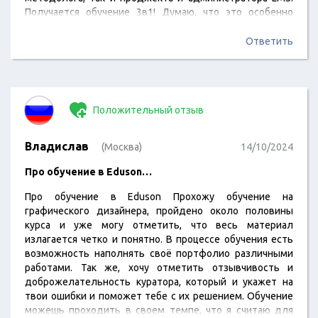
Получается обучение 3в1! Думаю, что это особенно
полезно коллегам-новичкам, чтобы при
трудоустройстве четко понимать, где чьи обязанности)
Ответить
Мне очень нравится формат обучения, квизы, полезные
материалы после лекций. Особенно хочу отметить
удобство сдачи домашних заданий…
Положительный отзыв
Владислав
(Москва)
14/10/2024
Про обучение в Eduson…
Про обучение в Eduson Прохожу обучение на
графического дизайнера, пройдено около половины
курса и уже могу отметить, что весь материал
излагается четко и понятно. В процессе обучения есть
возможность наполнять своё портфолио различными
работами. Так же, хочу отметить отзывчивость и
доброжелательность куратора, который и укажет на
твои ошибки и поможет тебе с их решением. Обучение
можешь проходить в своем темпе, что я считаю для