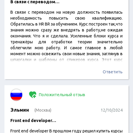
В связи с переводом…
В связи с переводом на новую должность появилась
необходимость повысить свою квалификацию.
Обратилась в HR BR за обучением. Курс построен так,что
знания можно сразу же внедрять в работу,не ожидая
окончания. Что я и сделала. Усиленные блоки курса и
тренажёры для отработки теории значительно
облегчили мою работу. И самое главное в любой
момент можно освежить свои новые знания, заглянув в
шпаргалки и шаблоны от спикеров курса. Этот курс
более информативный и сильный, на нем применяются
актуальные в работе материалы и много практики.
Ответить
Положительный отзыв
Эльмин
(Москва)
12/10/2024
Front end developer…
Front end developer В прошлом году решил купить курсы