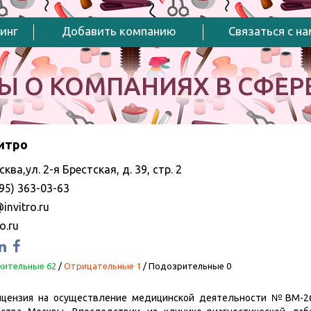
инг
Добавить компанию
Связаться с н
Ы О КОМПАНИЯХ В СФЕРЕ
итро
сква,ул. 2-я Брестская, д. 39, стр. 2
95) 363-03-63
invitro.ru
ro.ru
ительные 62
/
Отрицательные 1
/
Подозрительные 0
цензия на осуществление медицинской деятельности №ВМ-266