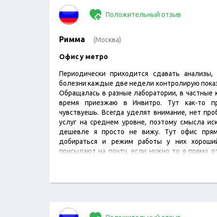
Положительный отзыв
Римма
(Москва)
Офис у метро
Периодически приходится сдавать анализы,
болезни каждые две недели контролирую показ
Обращалась в разные лаборатории, в частные 
время приезжаю в Инвитро. Тут как-то 
чувствуешь. Всегда уделят внимание, нет про
услуг на среднем уровне, поэтому смысла иск
дешевле я просто не вижу. Тут офис прям
добираться и режим работы у них хороший
присылают на почту, если нужно то я прямо о
еще раз не приезжать в офис.