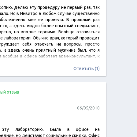
копию. Делаю эту процедуру не первый раз, так
читать отзыв
 мало. Но в Инвитро в любом случае существенно
зболезненно мне ее провели. В прошлый раз
я-то, а здесь видно более опытный специалист,
ртно, но вполне терпимо. Вообще отозваться
е лаборатории. Обычно врач, который проводит
руждает себя отвечать на вопросы, просто
, а здесь очень приятный мужчина был, что я
а вообще в офисе работает врач-консультант, к
ее подробно…
Ответить (1)
ый отзыв
06/05/2018
ь эту лабораторию. Была в офисе на
читать отзыв
редние, но действуют социальные скидки. Офис