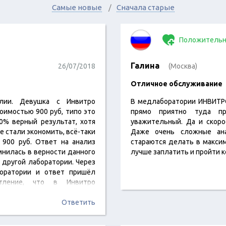
Самые новые
Сначала старые
Положительн
Галина
26/07/2018
(Москва)
Отличное обслуживание
лии. Девушка с Инвитро
В медлаборатории ИНВИТРО
оимостью 900 руб, типо это
прямо приятно туда пр
0% верный результат, хотя
уважительный. Да и скоро
е стали экономить, всё-таки
Даже очень сложные ана
 900 руб. Ответ на анализ
стараются делать в макси
нилась в верности данного
лучше заплатить и пройти 
 другой лаборатории. Через
боратории и ответ пришёл
атление, что в Инвитро
ие анализы.ОЧЕНЬ СИЛЬНО
(Получилось так, что 900
Ответить