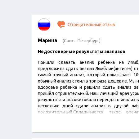
Отрицательный отзыв
Марина
(Санкт-Петербург)
Недостоверные результаты анализов
Пришли сдавать анализ ребенка на лямб
предложила сдать анализ Лямблии(антиген) ст
самый точный анализ, который показывает 10
обычный анализ стоил в три раза дешевле. Мы н
здоровье ребенка и решили сдать анализ за
пришёл отрицательный. Наш лечащий врач усом
результата и посоветовала пересдать анализ в
несколько дней сдали анализ в другой ла
положительный.Складывается такое впеч
специально раскручивают людей на дорог
РАЗОЧАРОВАНА РАБОТОЙ ДАННОЙ ЛАБОРАТОРИИ((
рублей…