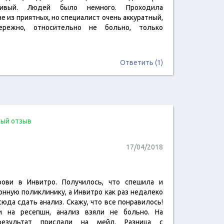
ливый. Людей было немного. Проходила
е из приятных, но специалист очень аккуратный,
ережно, относительно не больно, только
Ответить (1)
ый отзыв
17/04/2018
ови в Инвитро. Получилось, что спешила и
читать отзыв
онную поликлинику, а Инвитро как раз недалеко
юда сдать анализ. Скажу, что все понравилось!
и на ресепшн, анализ взяли не больно. На
зультат прислали на мейл. Разница с