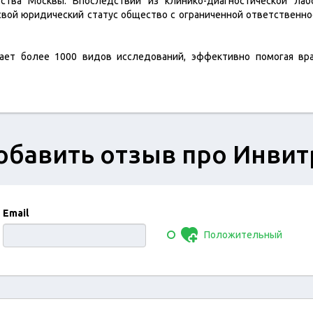
ьства Москвы. Впоследствии из клинико-диагностической ла
 свой юридический статус общество с ограниченной ответственн
ает более 1000 видов исследований, эффективно помогая вра
обавить отзыв про Инвит
Email
Положительный