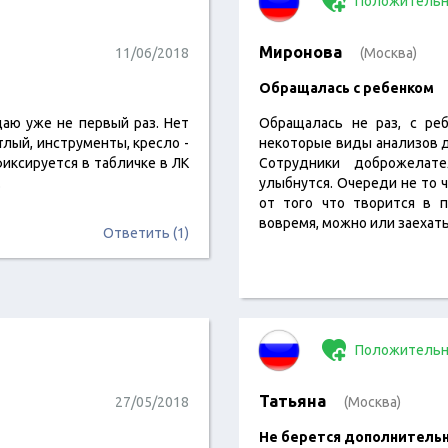
Положительн
Миронова
11/06/2018
(Москва)
Обращалась с ребенком
аю уже не первый раз. Нет
Обращалась не раз, с реб
тлый, инструменты, кресло -
некоторые виды анализов де
фиксируется в табличке в ЛК
Сотрудники доброжелате
.
улыбнутся. Очереди не то ч
от того что творится в п
вовремя, можно или заехать
Ответить (1)
Положительн
Татьяна
27/05/2018
(Москва)
Не берется дополнительн