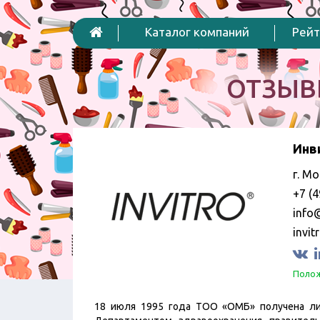
Каталог компаний
Рейт
ОТЗЫВ
Инв
г. Мо
+7 (4
info@
invit
Полож
18 июля 1995 года ТОО «ОМБ» получена ли