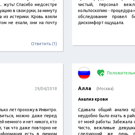
.. жуть! Спасибо медсестре
чистый, персонал веж
уацию в свои руки, за минуту
кольпоскопию - процедура н
а из истерики. Кровь взяли
обследование провел б
ом не ехали, они на почту
дискомфорт ощущала.
Ответить (1)
Положительн
Алла
29/04/2018
(Москва)
Анализ крови
ько лет прохожу в Инвитро.
Сдавала общий анализ кр
авиться, можно даже перед
неудобно было ехать в рай
й немного и нет никого, кто
от моей работы. Забежала с
л, так что даже повторно не
Чисто, вежливые девушк
нформация есть в личном
следующий же день ре