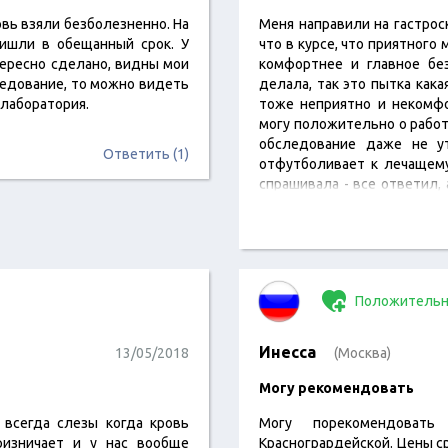
овь взяли безболезненно. На
Меня направили на гастрос
ришли в обещанный срок. У
что в курсе, что приятного
тересно сделано, видны мои
комфортнее и главное бе
ледование, то можно видеть
делала, так это пытка кака
 лаборатория.
тоже неприятно и некомфо
могу положительно о работ
обследование даже не ут
Ответить (1)
отфутболивает к лечащему
спрашивала - все ответил, 
нему можно подойти и бол
Положительн
Инесса
13/05/2018
(Москва)
Могу рекомендовать
 всегда слезы когда кровь
Могу порекомендоват
ризничает и у нас вообще
Красногрардейской. Цены с