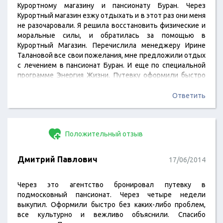
Курортному магазину и пансионату Буран. Через
Курортный магазин езжу отдыхать и в этот раз они меня
не разочаровали. Я решила восстановить физические и
моральные силы, и обратилась за помощью в
Курортный Магазин. Перечислила менеджеру Ирине
Талановой все свои пожелания, мне предложили отдых
с лечением в пансионат Буран. И еще по специальной
программе Энергия Жизни. Путевку оформили быстро
(звонили, спрашивали, уточняли все ли меня
устраивает) и еще дали скидку. По отдыху тоже
Ответить
нареканий нет. Привез меня муж к обеду, поселили
быстро! Но самое главное - это лечение, разнообразные
процедуры, ванна с солями мертвого моря, бассейн,
Положительный отзыв
душ…
Дмитрий Павлович
17/06/2014
Через это агентство бронировал путевку в
подмосковный пансионат. Через четыре недели
выкупил. Оформили быстро без каких-либо проблем,
все культурно и вежливо объяснили. Спасибо