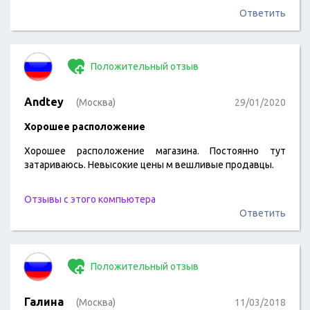
Контора работает не покладая рук круглосуточно. Мои
Ответить
деньги не ушли на оплату санатория. Они остались в
фирме. Это просто свинство, наглость и ,простите,
беспредел. Отправила претензию заказным…
Положительный отзыв
Andtey
(Москва)
29/01/2020
Хорошее расположение
Хорошее расположение магазина. Постоянно тут
затариваюсь. Невысокие цены м вешливые продавцы.
Отзывы с этого компьютера
Ответить
Положительный отзыв
Галина
(Москва)
11/03/2018