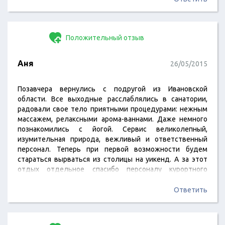
из номера. Большое спасибо Вам Наталья, приятно было
с Вами общаться.
Положительный отзыв
Аня
26/05/2015
Позавчера вернулись с подругой из Ивановской
области. Все выходные расслаблялись в санатории,
радовали свое тело приятными процедурами: нежным
массажем, релаксными арома-ваннами. Даже немного
познакомились с йогой. Сервис великолепный,
изумительная природа, вежливый и ответственный
персонал. Теперь при первой возможности будем
стараться вырваться из столицы на уикенд. А за этот
отдых отдельное спасибо персоналу курортного
магазина!
Ответить