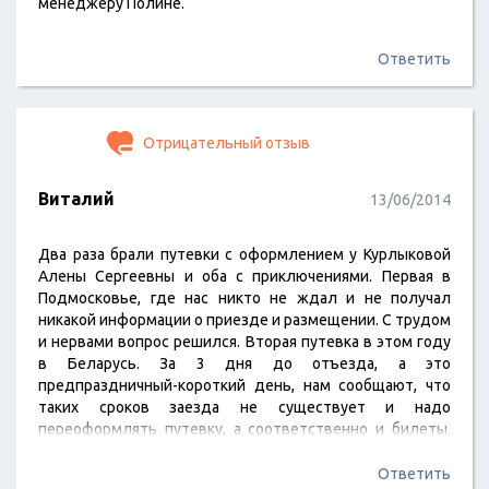
менеджеру Полине.
Ответить
Отрицательный отзыв
Виталий
13/06/2014
Два раза брали путевки с оформлением у Курлыковой
Алены Сергеевны и оба с приключениями. Первая в
Подмосковье, где нас никто не ждал и не получал
никакой информации о приезде и размещении. С трудом
и нервами вопрос решился. Вторая путевка в этом году
в Беларусь. За 3 дня до отъезда, а это
предпраздничный-короткий день, нам сообщают, что
таких сроков заезда не существует и надо
переоформлять путевку, а соответственно и билеты.
Хотя информация о сроках у них была за 2 месяца. Надо
было просто посмотреть почту. С таким отношением к
Ответить