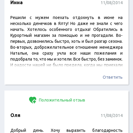
Инна
11/08/2014
Решили с мужем поехать отдохнуть в июне на
несколько денечков в Ялту! Но даже не знали с чего
начать. Хотелось особенного отдыха! Обратились в
Курортный магазин за помощью и не прогадали. Во-
первых, дозвонились быстро, хоть и был разгар сезона.
Во-вторых, доброжелательное отношение менеджера
Натальи, она сразу учла все наши пожелания и
подобрала то, что мы и хотели. Все быстро, без заминок.
И радости нашей не было предела, когда мы приехали
на место. Очень красивое место, чистый воздух,
шикарные условия! Поселили быстро, номер
Ответить
замечательный, еда превосходная! Но был и маленький
минус – не повезло с погодой, но это уже не
предугадать.…
Положительный отзыв
Оля
11/08/2014
Добрый день. Хочу выразить благодарность