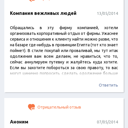
Компания вежливых людей
13/05/2014
Обращались в эту фирму компанией, хотели
организовать корпоративный отдых от фирмы. Ужаснее
сервиса и отношения к клиенту найти можно разве, что
на базаре где-нибудь в провинции Египта (тот кто знает
поймет). В стиле покупай или проваливай, мы тут итак
одолжения вам всем делаем, не нравиться, что то,
сейчас аннулируем путевку и жалуйтесь куда хотите.
Если вы захотите побороться за свою правоту, то вас
могут цинично попросить сделать одолжение больше
не обращаться в эту фирму. Хотите испортить отдых
своим коллегам или друзьям, девушке или
Ответить
родственникам, и выглядеть в их глазах глупо и
растерянно за испорченный обещанный отдых? Здесь
вам помогут это…
Отрицательный отзыв
Аноним
07/05/2014