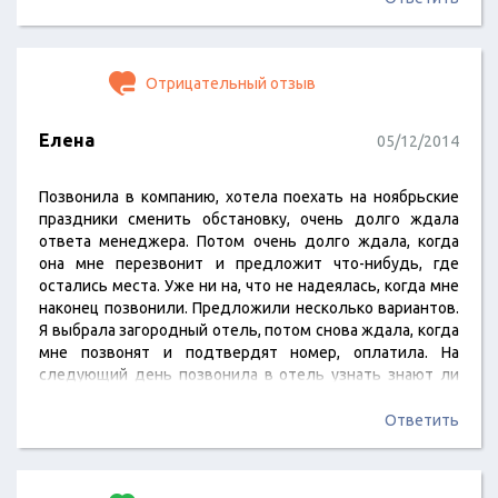
нареканий нет. Отличное место для спокойного
семейного отдыха и лечения. Вообще, всем мы
остались довольны! Надеемся на дальнее
Отрицательный отзыв
сотрудничество и с турфирмой и отелем!…
Елена
05/12/2014
Позвонила в компанию, хотела поехать на ноябрьские
праздники сменить обстановку, очень долго ждала
ответа менеджера. Потом очень долго ждала, когда
она мне перезвонит и предложит что-нибудь, где
остались места. Уже ни на, что не надеялась, когда мне
наконец позвонили. Предложили несколько вариантов.
Я выбрала загородный отель, потом снова ждала, когда
мне позвонят и подтвердят номер, оплатила. На
следующий день позвонила в отель узнать знают ли
они, что я к ним заезжаю. В отеле мне сообщили, что за
меня не перевели деньги, а мне через день выезжать. Я
Ответить
позвонила снова в курортный магазин, менеджер
сказала, что все будет нормально и проблем…