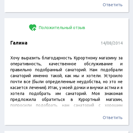
Ответить
Положительный отзыв
Галина
14/08/2014
Хочу выразить благодарность Курортному магазину за
оперативность, качественное обслуживание и
правильно подобранный санаторий. Нам подобрали
санаторий именно такой, как мы и хотели. Устроило
почти все (были определенные неудобства, но это не
касается лечения). Итак, у моей дочки и внучки астма и я
хотела подобрать им санаторий. Моя знакомая
предложила обратиться в Курортный магазин,
попросили подобрать нам санаторий с хорошим
лечением дыхательных путей и сказали, что бы была
обязательно соляная пещера, так как врач посоветовал
Ответить
именно эту процедуру. Если честно, даже не помню, как
звали менеджера, но девушка очень приветливая,