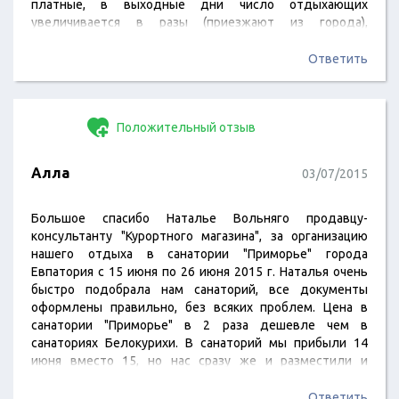
платные, в выходные дни число отдыхающих
увеличивается в разы (приезжают из города),
магазинчик на территории санатория убогий, в вечернее
время делать практически нечего. Если Вы едите со
Ответить
скидкой 50-70%, тогда приемлемо. Оценка не выше 3
(троечки). P.S. Хорошая кухня (особенно выпечка).
Кухне-5.
Положительный отзыв
Алла
03/07/2015
Большое спасибо Наталье Вольняго продавцу-
консультанту "Курортного магазина", за организацию
нашего отдыха в санатории "Приморье" города
Евпатория с 15 июня по 26 июня 2015 г. Наталья очень
быстро подобрала нам санаторий, все документы
оформлены правильно, без всяких проблем. Цена в
санатории "Приморье" в 2 раза дешевле чем в
санаториях Белокурихи. В санаторий мы прибыли 14
июня вместо 15, но нас сразу же и разместили и
накормили. Отдых получился замечательным, номер с
видом на море, на пляж идти 5 минут с учетом выхода
Ответить