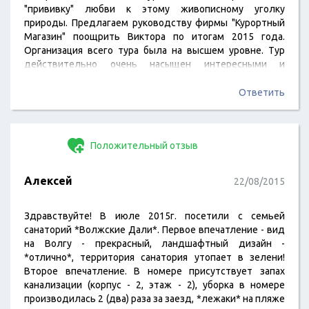
"прививку" любви к этому живописному уголку
природы. Предлагаем руководству фирмы "Курортный
Магазин" поощрить Виктора по итогам 2015 года.
Организация всего тура была на высшем уровне. Тур
действительно очень насыщен интересными и
познавательными экскурсиями. И не беда, что очень
сильный дождь помешал экскурсии в "Айвазовское" -
Ответить
есть повод сюда еще раз приехать, Размещение в
санатории "Парус" нам понравилось. В вечернее время
мы облазили всю близлежащую территорию, а
Положительный отзыв
любоваться с балкона видом на Ласточкино…
Алексей
22/08/2015
Здравствуйте! В июле 2015г. посетили с семьей
санаторий *Волжские Дали*. Первое впечатление - вид
на Волгу - прекрасный, ландшафтный дизайн -
*отлично*, территория санатория утопает в зелени!
Второе впечатление. В номере присутствует запах
канализации (корпус - 2, этаж - 2), уборка в номере
производилась 2 (два) раза за заезд, *лежаки* на пляже