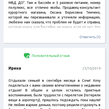
МВД ДО". Там и бассейн и 3 разовое питание, номер
полулюкс, все отлично якобы. Продавец-консультант
курортного магазина, Оксана Борисовна Темчеко,
которой мы перезванивали и уточняли информацию,
любезно нам сказала, что проблем не будет и справка,
которая нужна для бассейна, не нужна, если её нет. Что
можно договориться в случаи чего. Вот мы приехали, и
здрасьте вам! Мало того, что отдых рассчитан на
Ответить (1)
лечение мам, детей и пенсионеров, так в добавок, по
всему этажу запах…
Положительный отзыв
Ирина
23/10/2014
Отдыхали семьей в сентябре месяце в Сочи! Хочу
поделиться с вами своими впечатлениями о недавнем
отдыхе! В общем и целом остались приятные
воспоминания, были трудности с перелетом (потеряли
вещи в аэропорту), пришлось подождать пока нашли!
Не любим жаркие деньки, поэтому решили отдохнуть в