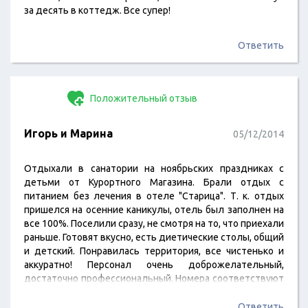
за десять в коттедж. Все супер!
Ответить
Положительный отзыв
Игорь и Марина
05/12/2014
Отдыхали в санатории на ноябрьских праздниках с
детьми от Курортного Магазина. Брали отдых с
питанием без лечения в отеле "Старица". Т. к. отдых
пришелся на осенние каникулы, отель был заполнен на
все 100%. Поселили сразу, не смотря на то, что приехали
раньше. Готовят вкусно, есть диетические столы, общий
и детский. Понравилась территория, все чистенько и
аккуратно! Персонал очень доброжелательный,
достаточно профессиональный. Номера соответствуют
представленным на официальном сайте. Уборка
осуществятся по запросу хоть каждый день. К уборке
Ответить