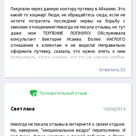
Покупали через данную контору путевку в Абхазию. Это
какой-то кошмар! Люди, не обращайтесь сюда, если не
хотите потратить последние нервы на борьбу с
хамским отношением! Никогда не писала отзывы, но тут
даже мое ТЕРПЕНИЕ ЛОПНУЛО! Обслуживала
консультант Виктория Исаева. Более НАГЛОГО
отношения к клиентам я не видела! Неправильно
оформила путевку, сказала, что нужно опять к ним
подъезжать, когда сказали, что это не совсем удобно,
то услышали в свой адрес все: от мата до угроз и еще
много чего! Уважаемая администрация, если вы читаете
Ответить (1)
отзывы о своей компании, то сообщаю, что долго вы
такими темпами не проработаете!
Положительный отзыв
Светлана
10/04/2014
Никогда не писала отзывы в интернете о своем отдыхе.
Но, наверное, "эмоциональное ведро" переполнено. И