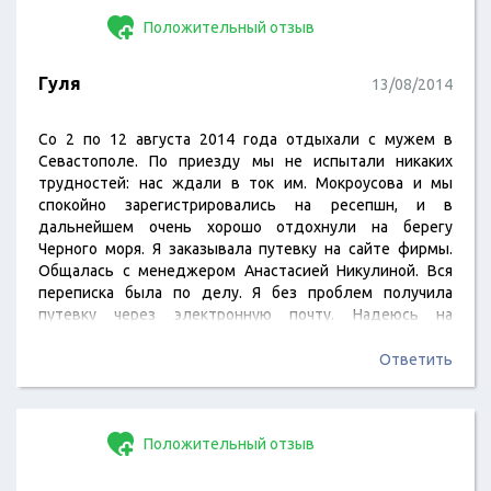
выслушала, все спросила, какой возраст у ребенка, учла
Положительный отзыв
все нюансы и…
Гуля
13/08/2014
Со 2 по 12 августа 2014 года отдыхали с мужем в
Севастополе. По приезду мы не испытали никаких
трудностей: нас ждали в ток им. Мокроусова и мы
спокойно зарегистрировались на ресепшн, и в
дальнейшем очень хорошо отдохнули на берегу
Черного моря. Я заказывала путевку на сайте фирмы.
Общалась с менеджером Анастасией Никулиной. Вся
переписка была по делу. Я без проблем получила
путевку через электронную почту. Надеюсь на
дальнейшее сотрудничество с фирмой, и не
проблемные взаимоотношения в сфере услуг.
Ответить
Положительный отзыв