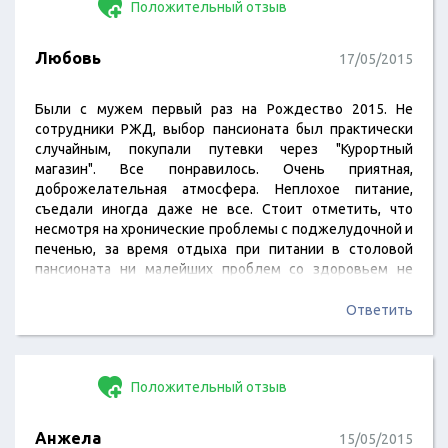
Положительный отзыв
Любовь
17/05/2015
Были с мужем первый раз на Рождество 2015. Не
сотрудники РЖД, выбор пансионата был практически
случайным, покупали путевки через "Курортный
магазин". Все понравилось. Очень приятная,
доброжелательная атмосфера. Неплохое питание,
съедали иногда даже не все. Стоит отметить, что
несмотря на хронические проблемы с поджелудочной и
печенью, за время отдыха при питании в столовой
пансионата ни малейших проблем со здоровьем не
возникло. Однако хотелось бы большего разнообразия.
Замечательный, чистый бассейн, но разрешают прыгать
Ответить
с бортиков, играть в салки, нырять с трубкой и т. п. Это
конечно весело, но, на мой взгляд, небезопасно. Зону
игр в воде, мне кажется, следует отделить от
Положительный отзыв
дорожек…
Анжела
15/05/2015