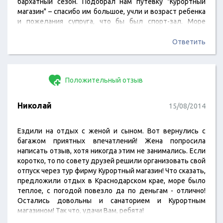
бархатный сезон. Подобрал нам путевку "Курортный
магазин" – спасибо им большое, учли и возраст ребенка
и пожелания супруга, что бы был спорт-зал. Море
порадовало, была хорошая погода, питание вполне
сносное, хотя и были не большие порции. Съездили на
Ответить
экскурсии, съездили в дельфинарий (ребенок в
восторге). Отдыхом остались очень довольны! Спасибо
КурМагу за подобранный тур!
Положительный отзыв
Николай
15/08/2014
Ездили на отдых с женой и сыном. Вот вернулись с
багажом приятных впечатлений! Жена попросила
написать отзыв, хотя никогда этим не занимались. Если
коротко, то по совету друзей решили организовать свой
отпуск через тур фирму Курортный магазин! Что сказать,
предложили отдых в Краснодарском крае, море было
теплое, с погодой повезло да по деньгам - отлично!
Остались довольны и санаторием и Курортным
магазином! Так что, удачи Вам, ребята!