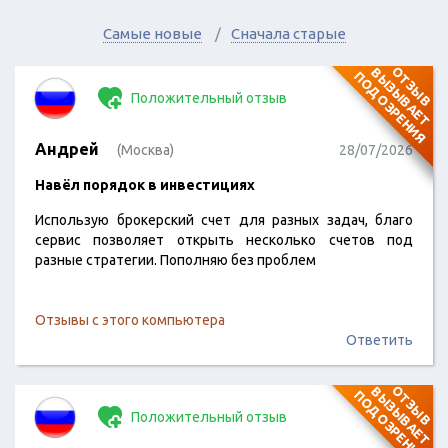
Самые новые
Сначала старые
О
Т
З
Ы
В
В
Ы
З
Ы
В
А
Е
Т
О
Д
О
З
Р
Е
Н
И
П
Я
Положительный отзыв
Андрей
(Москва)
28/07/2026
Навёл порядок в инвестициях
Использую брокерский счет для разных задач, благо
сервис позволяет открыть несколько счетов под
разные стратегии. Пополняю без проблем
Отзывы с этого компьютера
Ответить
О
Т
З
Ы
В
В
Ы
З
Ы
В
А
Е
Т
О
Д
О
З
Р
Е
Н
И
П
Я
Положительный отзыв