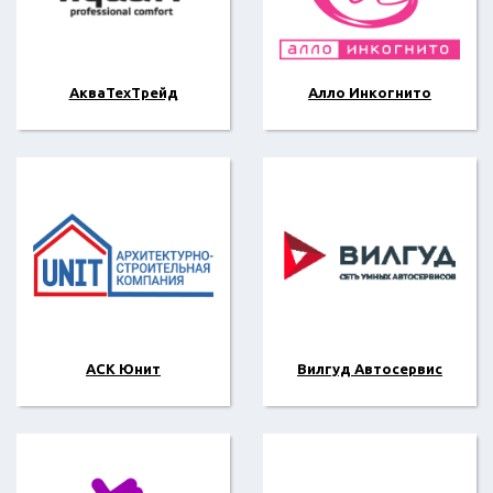
АкваТехТрейд
Алло Инкогнито
АСК Юнит
Вилгуд Автосервис