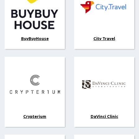
BuyBuyHouse
City Travel
Crypterium
DaVinci Clinic