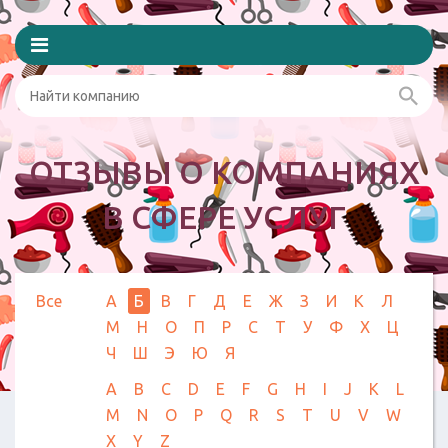
ОТЗЫВЫ О КОМПАНИЯХ
В СФЕРЕ УСЛУГ
Все
А
Б
В
Г
Д
Е
Ж
З
И
К
Л
М
Н
О
П
Р
С
Т
У
Ф
Х
Ц
Ч
Ш
Э
Ю
Я
A
B
C
D
E
F
G
H
I
J
K
L
M
N
O
P
Q
R
S
T
U
V
W
X
Y
Z