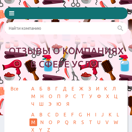
ОТЗЫВЫ О КОМПАНИЯХ
В СФЕРЕ УСЛУГ
Все
А
Б
В
Г
Д
Е
Ж
З
И
К
Л
М
Н
О
П
Р
С
Т
У
Ф
Х
Ц
Ч
Ш
Э
Ю
Я
A
B
C
D
E
F
G
H
I
J
K
L
M
N
O
P
Q
R
S
T
U
V
W
X
Y
Z