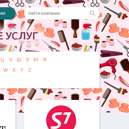
ами
 УСЛУГ
Ц
Ч
Ш
Э
Ю
Я
W
X
Y
Z