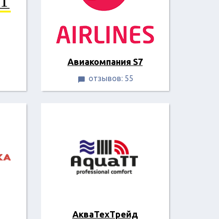
Авиакомпания S7
отзывов: 55

АкваТехТрейд