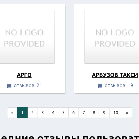
АРГО
АРБУЗОВ ТАКСИ
отзывов: 21
отзывов: 19


«
1
2
3
4
5
6
7
8
9
10
»
едние отзывы пользова