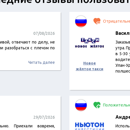
Отрицательн
Васил
07/08/2026
ивой, отвечают по делу, не
Заказы
ли разобраться с плечом по
утра. П
в 5-30
водите
Читать далее
Новое
Улан-У
жёлтое такси
полшес
Положительн
Андр
29/07/2026
ьню. Приехали вовремя,
Исполь