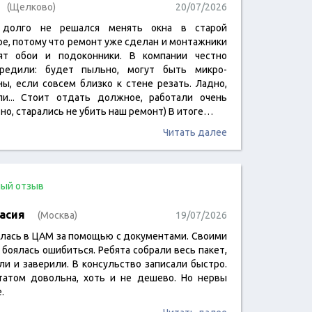
(Щелково)
20/07/2026
 долго не решался менять окна в старой
ре, потому что ремонт уже сделан и монтажники
ят обои и подоконники. В компании честно
редили: будет пыльно, могут быть микро-
ны, если совсем близко к стене резать. Ладно,
ли... Стоит отдать должное, работали очень
но, старались не убить наш ремонт) В итоге…
Читать далее
ый отзыв
асия
(Москва)
19/07/2026
лась в ЦАМ за помощью с документами. Своими
 боялась ошибиться. Ребята собрали весь пакет,
ли и заверили. В консульство записали быстро.
татом довольна, хоть и не дешево. Но нервы
.