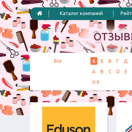
Каталог компаний
Рейт
ОТЗЫВ
Все
А
Б
В
Г
Д
A
B
C
D
E
0-9