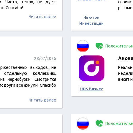
в. Чисто, тепло, не дует.
сервис
юс. Спасибо!
разные
Читать далее
Ньютон
Инвестиции
Положительн
Анон
28/07/2026
ржественных выходов, не
Реальн
и отдельную коллекцию,
недели
из чернобурки. Смотрится
висят н
 подруги все ахнули. Спасибо
UDS Бизнес
Читать далее
Положительн