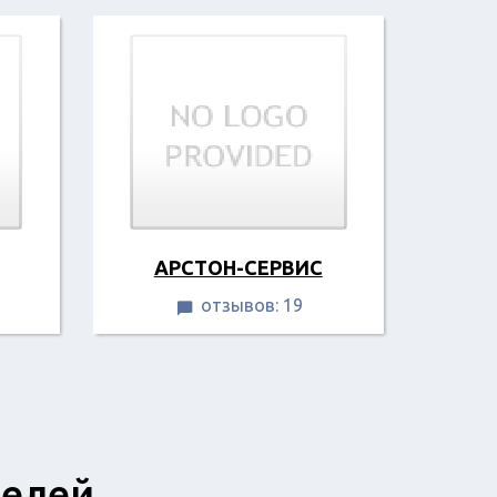
АРСТОН-СЕРВИС
отзывов: 19

телей