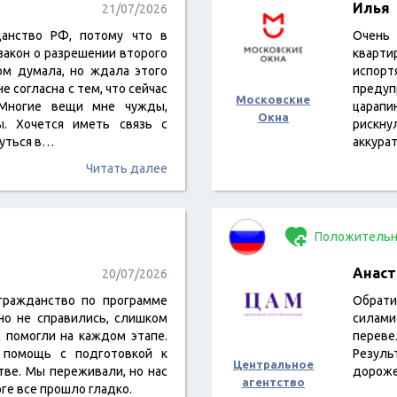
Илья
21/07/2026
анство РФ, потому что в
Очень
закон о разрешении второго
кварти
ом думала, но ждала этого
испорт
е согласна с тем, что сейчас
предуп
Московские
 Многие вещи мне чужды,
царапи
Окна
ы. Хочется иметь связь с
рискну
нуться в…
аккурат
Читать далее
Положительн
Анаст
20/07/2026
ражданство по программе
Обрати
но не справились, слишком
силами
 помогли на каждом этапе.
переве
 помощь с подготовкой к
Резуль
Центральное
тве. Мы переживали, но нас
дороже
агентство
ге все прошло гладко.