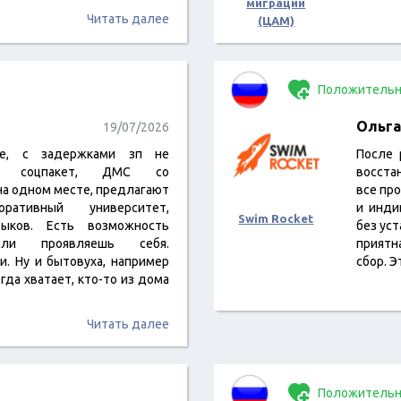
миграции
Читать далее
(ЦАМ)
Положительн
Ольга
19/07/2026
ие, с задержками зп не
После 
ный соцпакет, ДМС со
восста
на одном месте, предлагают
все про
ративный университет,
и инди
Swim Rocket
выков. Есть возможность
без уст
сли проявляешь себя.
приятн
и. Ну и бытовуха, например
сбор. 
гда хватает, кто-то из дома
Читать далее
Положительн