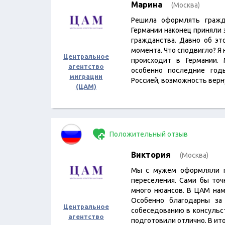
Марина
(Москва)
Решила оформлять гражд
Германии наконец приняли 
гражданства. Давно об эт
момента. Что сподвигло? Я н
Центральное
происходит в Германии.
агентство
особенно последние год
миграции
Россией, возможность вер
(ЦАМ)
Положительный отзыв
Виктория
(Москва)
Мы с мужем оформляли г
переселения. Сами бы точ
много нюансов. В ЦАМ нам
Особенно благодарны за
Центральное
собеседованию в консульс
агентство
подготовили отлично. В ито