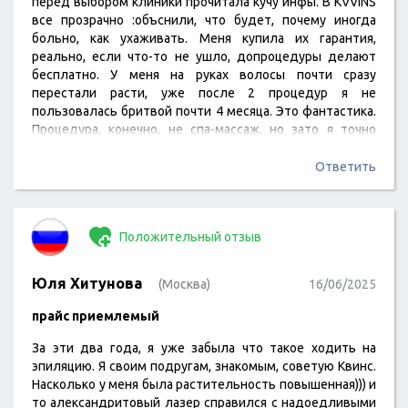
перед выбором клиники прочитала кучу инфы. В KVVINS
все прозрачно :объснили, что будет, почему иногда
больно, как ухаживать. Меня купила их гарантия,
реально, если что-то не ушло, допроцедуры делают
бесплатно. У меня на руках волосы почти сразу
перестали расти, уже после 2 процедур я не
пользовалась бритвой почти 4 месяца. Это фантастика.
Процедура, конечно, не спа-массаж, но зато я точно
знаю, что это надолго. Очень достойный подход, без
маркетинговой мишуры. Для меня это было решающим,
Ответить
спасибо вам !
Положительный отзыв
Юля Хитунова
(Москва)
16/06/2025
прайс приемлемый
За эти два года, я уже забыла что такое ходить на
эпиляцию. Я своим подругам, знакомым, советую Квинс.
Насколько у меня была растительность повышенная))) и
то александритовый лазер справился с надоедливыми