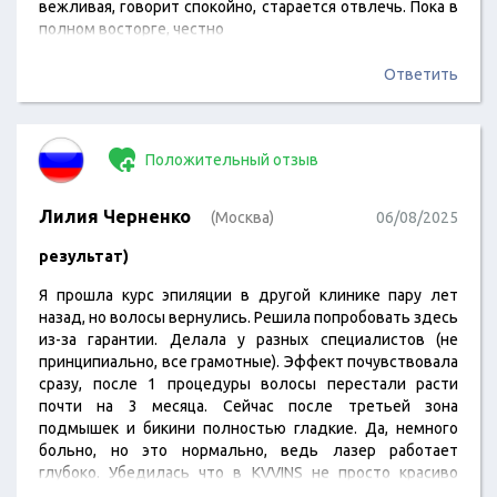
вежливая, говорит спокойно, старается отвлечь. Пока в
полном восторге, честно
Ответить
Положительный отзыв
Лилия Черненко
(Москва)
06/08/2025
результат)
Я прошла курс эпиляции в другой клинике пару лет
назад, но волосы вернулись. Решила попробовать здесь
из-за гарантии. Делала у разных специалистов (не
принципиально, все грамотные). Эффект почувствовала
сразу, после 1 процедуры волосы перестали расти
почти на 3 месяца. Сейчас после третьей зона
подмышек и бикини полностью гладкие. Да, немного
больно, но это нормально, ведь лазер работает
глубоко. Убедилась что в KVVINS не просто красиво
говорят, а реально делают результат)