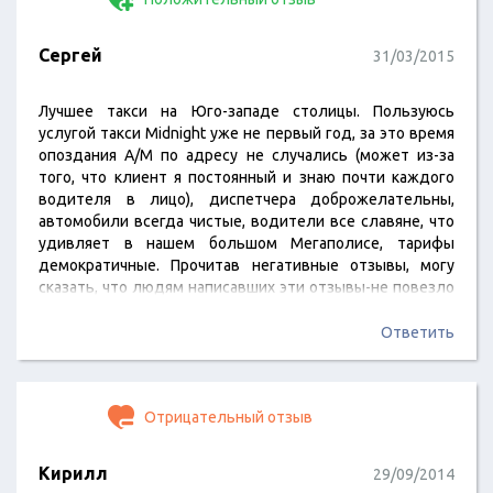
Сергей
31/03/2015
Лучшее такси на Юго-западе столицы. Пользуюсь
услугой такси Midnight уже не первый год, за это время
опоздания А/М по адресу не случались (может из-за
того, что клиент я постоянный и знаю почти каждого
водителя в лицо), диспетчера доброжелательны,
автомобили всегда чистые, водители все славяне, что
удивляет в нашем большом Мегаполисе, тарифы
демократичные. Прочитав негативные отзывы, могу
сказать, что людям написавших эти отзывы-не повезло
по жизни. Желаю этой компании больше клиентов и
дальнейшего процветания. Спасибо за хорошую работу.
Ответить
Отрицательный отзыв
Кирилл
29/09/2014