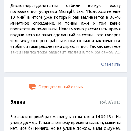
Диспетчеры-дилетанты отбили всякую охоту
пользоваться услугами Midnight taxi. "Подождите ещё
10 мин" в итоге уже который раз выливается в 30-40
минутное опоздание. И тонны лжи о том какие
препятствия помешали. Невозможно рассчитать время
подачи авто на заказ сделанный за сутки - это говорит
человек у которого работа в том только и заключается,
чтобы с этими рассчетами справляться. Так как местное
такси Пчёлка тоже развозит людей в том же самом АО
и им, как ни странно, удается подавать машину вовремя
и сообщать возможное время подачи при заказе на
Ответить
ближайшее время - делаю вывод, что у вас диспетчеры
просто не умеют выполнять…
Отрицательный отзыв
Элина
16/09/2013
Заказали первый раз машину в этом такси 14.09.13 г. На
улице дождь. К назначенному времени вышли, машины
нет. Все бы ничего, но на улице дождь, а мы с мужем