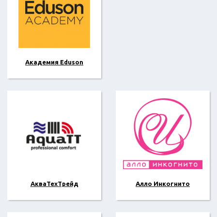
Академия Eduson
АкваТехТрейд
Алло Инкогнито