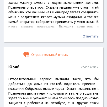
ждем машину вместе с двумя маленькими детьми.
Позвонила оператору. Сказала машина уже стоит, я ей
объясняю, что машины нет и она предлагает соединить
меня с водителем. Играет музыка ожидания и тот же
самый оператор собирается принимать у меня заказ. В
итоге машина подъехала. Выходит водитель и
начинает откровенного хамить: С чего вы взяли, что это
дом 3?" Видите ли ему лучше известно в каком доме мы
Ответить
живем. Я ему сказала, что…
Отрицательный отзыв
Юрий
25/11/2012
Отвратительный сервис! Вызвали такси, что бы
добраться до дома из гостей. Водитель приехав -
позвонил. Собрались вышли через 10 мин - машины нет.
Позвонили диспетчеру - получили ответ, что водитель
ждет 15 мин и уезжает. И нам пришлось поздно ночью
тащится с ребенком на автобусе, т. к. другое такси