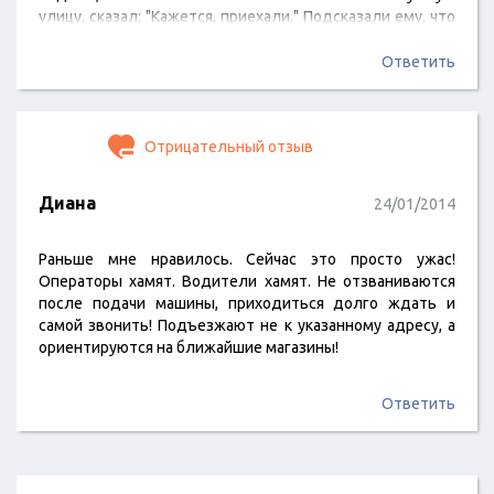
улицу, сказал: "Кажется, приехали." Подсказали ему, что
нам еще дальше, в общем кое-как доехали. Вел резко,
дергаясь все время, что нас даже укачало, в общем не
Ответить
рекомендуем.
Отрицательный отзыв
Диана
24/01/2014
Раньше мне нравилось. Сейчас это просто ужас!
Операторы хамят. Водители хамят. Не отзваниваются
после подачи машины, приходиться долго ждать и
самой звонить! Подъезжают не к указанному адресу, а
ориентируются на ближайшие магазины!
Ответить