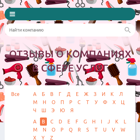
ОТЗЫВЫ О КОМПАНИЯХ
В СФЕРЕ УСЛУГ
Все
А
Б
В
Г
Д
Е
Ж
З
И
К
Л
М
Н
О
П
Р
С
Т
У
Ф
Х
Ц
Ч
Ш
Э
Ю
Я
A
B
C
D
E
F
G
H
I
J
K
L
M
N
O
P
Q
R
S
T
U
V
W
X
Y
Z