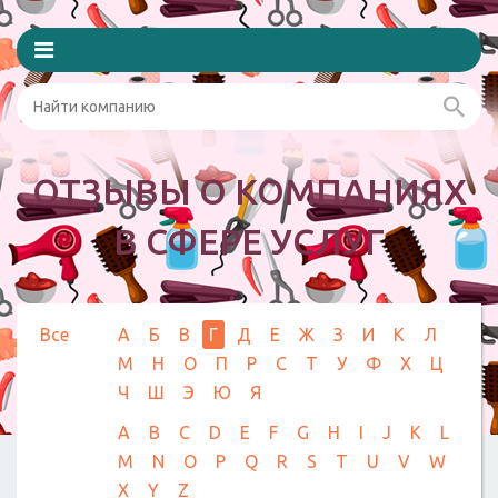
ОТЗЫВЫ О КОМПАНИЯХ
В СФЕРЕ УСЛУГ
Все
А
Б
В
Г
Д
Е
Ж
З
И
К
Л
М
Н
О
П
Р
С
Т
У
Ф
Х
Ц
Ч
Ш
Э
Ю
Я
A
B
C
D
E
F
G
H
I
J
K
L
M
N
O
P
Q
R
S
T
U
V
W
X
Y
Z