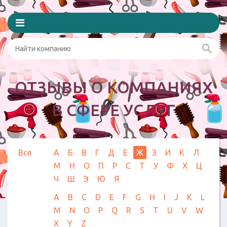
ОТЗЫВЫ О КОМПАНИЯХ
В СФЕРЕ УСЛУГ
Все
А
Б
В
Г
Д
Е
Ж
З
И
К
Л
М
Н
О
П
Р
С
Т
У
Ф
Х
Ц
Ч
Ш
Э
Ю
Я
A
B
C
D
E
F
G
H
I
J
K
L
M
N
O
P
Q
R
S
T
U
V
W
X
Y
Z