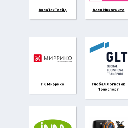
АкваТехТрейд
Алло Инкогнито
ГК Миррико
Глобал Логистик
Транспорт