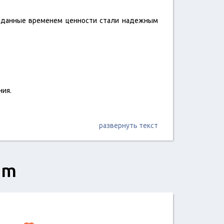
авданные временем ценности стали надежным
ния.
развернуть текст
am