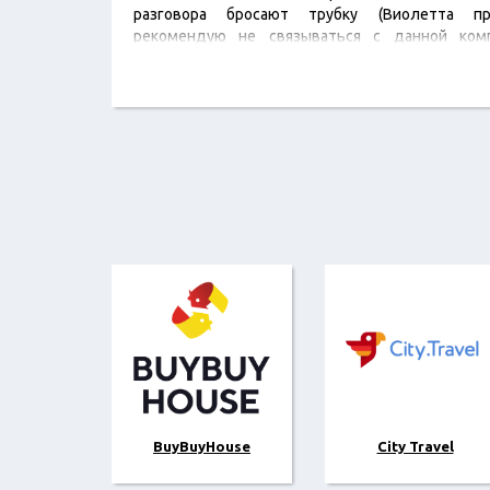
разговора бросают трубку (Виолетта при
рекомендую не связываться с данной ком
предоплату.
BuyBuyHouse
City Travel