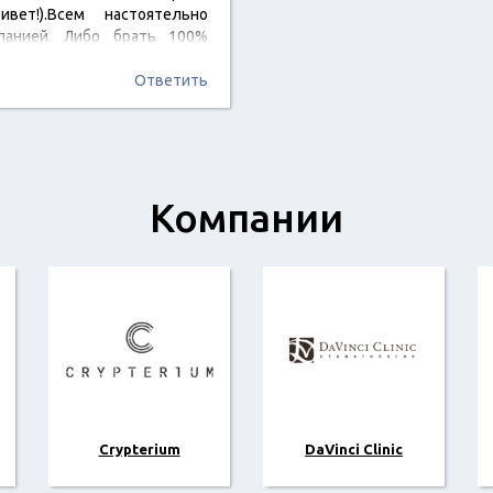
вет!).Всем настоятельно
панией. Либо брать 100%
Ответить
Компании
Crypterium
DaVinci Clinic