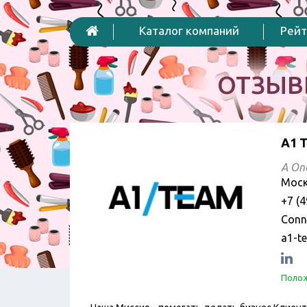
Каталог компаний
Рейт
ОТЗЫВ
A1 
A One
Моск
+7 (4
Conn
a1-t
Полож