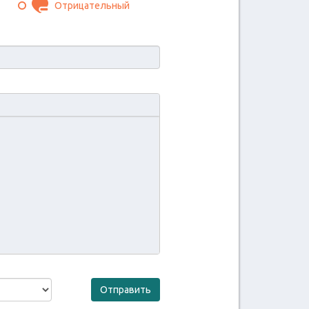
Отрицательный
Не совпадает IP адрес и
город
Отправить