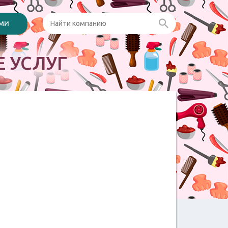
ами
 УСЛУГ