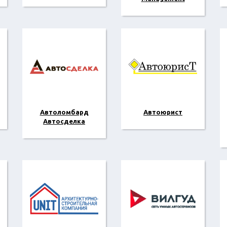
Автоломбард
Автоюрист
Автосделка