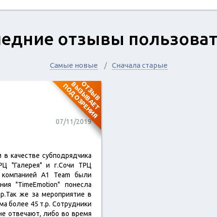
едние отзывы пользова
Самые новые
Сначала старые
О
Т
З
Ы
В
В
Ы
З
Ы
В
А
Е
Т
О
Д
О
З
Р
Е
Н
И
П
Я
07/11/2019
 в качестве субподрядчика
РЦ "Галерея" и г.Сочи ТРЦ
е компанией А1 Team были
ния "TimeEmotion" понесла
р.Так же за мероприятие в
ма более 45 т.р. Сотрудники
е отвечают, либо во время