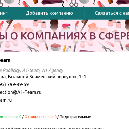
инг
Добавить компанию
Связаться с н
Ы О КОМПАНИЯХ В СФЕРЕ
Team
 Publicity, A1-team, A1 Agency
ва, Большой Знаменский переулок, 1с1
95) 799-49-59
ection@A1-Team.ru
eam.ru
ительные 0
/
Отрицательные 0
/
Подозрительные 1