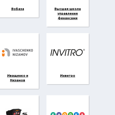
ВоБаза
Высшая школа
управления
финансами
Иващенко и
Инвитро
Низамов