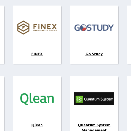
FINEX
Go Study
Qlean
Quantum System
Management