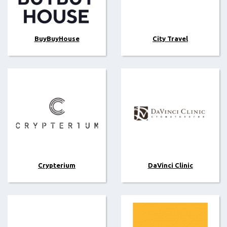
BuyBuyHouse
City Travel
Crypterium
DaVinci Clinic