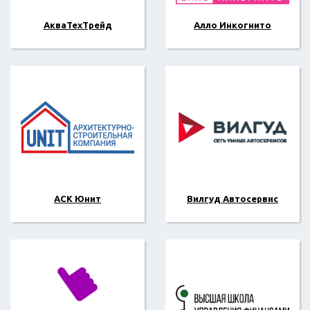
АкваТехТрейд
Алло Инкогнито
АСК Юнит
Вилгуд Автосервис