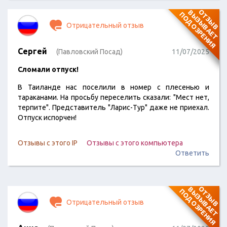
О
Т
З
Ы
В
В
Ы
З
Ы
В
А
Е
Т
О
Д
О
З
Р
Е
Н
И
П
Я
Отрицательный отзыв
Сергей
(Павловский Посад)
11/07/2025
Сломали отпуск!
В Таиланде нас поселили в номер с плесенью и
тараканами. На просьбу переселить сказали: "Мест нет,
терпите". Представитель "Ларис-Тур" даже не приехал.
Отпуск испорчен!
Отзывы с этого IP
Отзывы с этого компьютера
Ответить
О
Т
З
Ы
В
В
Ы
З
Ы
В
А
Е
Т
О
Д
О
З
Р
Е
Н
И
П
Я
Отрицательный отзыв