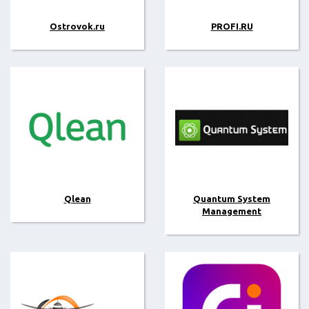
Ostrovok.ru
PROFI.RU
Qlean
Quantum System
Management