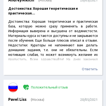
AndreyNikitin
(Москва)
20/05/2021
Достоинства: Хорошая теоретическая и
практическая…
Достоинства: Хорошая теоретическая и практическая
база, которую можно сразу применять в работе.
Информация выверена и высушена от водянистости.
Материалы курса остаются доступны и не закрываются
после обучения. Еще больше плюсов описал в отзыве.
Недостатки: Кураторы не напоминают вам делать
домашние задания, т.е. они не обязательны. Если
мотивация слабая, то может возникнуть желание их
пропустить. Всем здравствуйте! На днях закончил
онлайн-курс от Академии Eduson «Директор по
обучению персонала» и получил диплом. Прохождение
Ответить
этого курса было запланировано моим руководством
для повышения квалификации (работаю HR-
менеджером). Теперь я, собственно, ответственен за
Положительный отзыв
обучение персонала и знания пригодились мне с
первого дня в новой должности. По…
Pavel Liss
(Москва)
20/05/2021