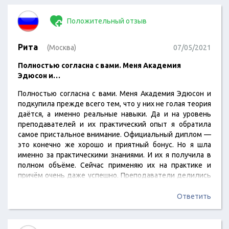
Положительный отзыв
Рита
(Москва)
07/05/2021
Полностью согласна с вами. Меня Академия
Эдюсон и…
Полностью согласна с вами. Меня Академия Эдюсон и
подкупила прежде всего тем, что у них не голая теория
даётся, а именно реальные навыки. Да и на уровень
преподавателей и их практический опыт я обратила
самое пристальное внимание. Официальный диплом —
это конечно же хорошо и приятный бонус. Но я шла
именно за практическими знаниями. И их я получила в
полном объёме. Сейчас применяю их на практике и
причём очень даже успешно. Преподаватели делились
всем, что знают и успешно применяют в своих проектах.
Столько тонкостей, секретов и хитростей я бы нигде в
Ответить
другом месте не получила. Да и сам формат обучения…