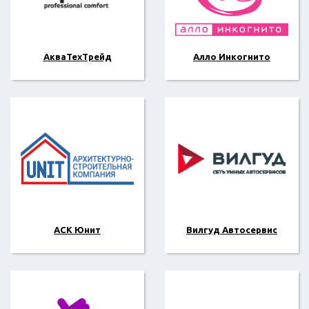
АкваТехТрейд
Алло Инкогнито
АСК Юнит
Вилгуд Автосервис