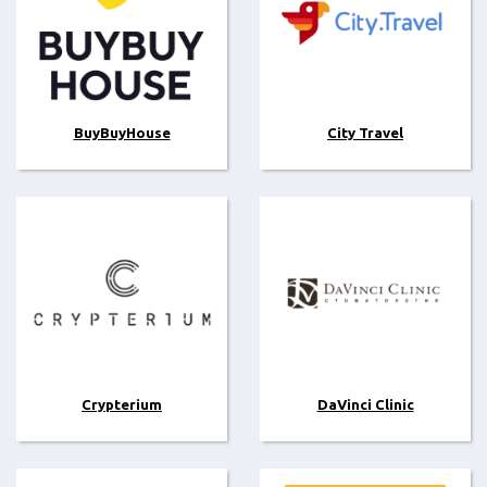
BuyBuyHouse
City Travel
Crypterium
DaVinci Clinic