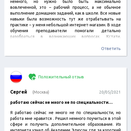
немного, но нужно было быть максимально
вовлеченной, это – рабочий процесс, а не обычное
выполнение домашних заданий, как в школе. Все новые
навыки была возможность тут же отрабатывать на
практике – у меня небольшой интернет-магазин. В ходе
обучения преподаватели помогали детально
разобраться в возникающих вопросах. Кстати,
преподавательский состав здесь очень
квалифицированный – некоторые читают лекции в
Ответить
Лондонской школе бизнеса, Гарваде. При желании
после окончания обучения здесь могут помочь
трудоустроиться в одну из таких компаний, как
Сбербанк, Газпром, МТС, Ростелеком. Но для меня
Положительный отзыв
главная цель – самостоятельно увеличивать…
Сергей
(Москва)
20/05/2021
работаю сейчас не много не по специальности…
Я работаю сейчас не много не по специальности, но
работа мне нравится . Решил немного поучиться в этой
сфере и получить дополнительное образование. Из
интернета узнал об Академии Эдюсон, где за короткий